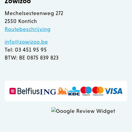
Zowizoo
Mechelsesteenweg 272
2550 Kontich
Routebeschrijving
info@zowizoo.be
Tel: 03 451 95 95
BTW: BE 0875 839 823
recently_viewed_product
Adobe Inc.
www.zowizoo.be
mage-messages
Adobe Inc.
www.zowizoo.be