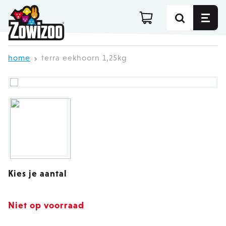
Ga direct door naar de inhoud
home
terra eekhoorn 1,25kg
Kies je aantal
Niet op voorraad