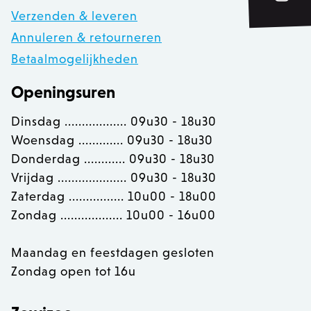
Verzenden & leveren
private_content_version
1
Adobe Inc.
www.zowizoo.be
Annuleren & retourneren
Betaalmogelijkheden
Openingsuren
section_data_ids
Adobe Inc.
www.zowizoo.be
Dinsdag .................. 09u30 - 18u30
Woensdag ............. 09u30 - 18u30
Donderdag ............ 09u30 - 18u30
__cfruid
Cloudflare Inc.
Vrijdag .................... 09u30 - 18u30
.calendly.com
Zaterdag ................ 10u00 - 18u00
Zondag .................. 10u00 - 16u00
OptanonConsent
OneTrust LLC
.calendly.com
Maandag en feestdagen gesloten
Zondag open tot 16u