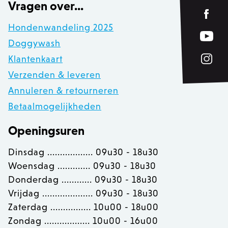
Adobe Inc.
Vragen over...
www.zowizoo.be
Hondenwandeling 2025
Doggywash
private_content_version
1
Adobe Inc.
www.zowizoo.be
Klantenkaart
Verzenden & leveren
Annuleren & retourneren
section_data_ids
Adobe Inc.
Betaalmogelijkheden
www.zowizoo.be
Openingsuren
Dinsdag .................. 09u30 - 18u30
__cfruid
Cloudflare Inc.
Woensdag ............. 09u30 - 18u30
.calendly.com
Donderdag ............ 09u30 - 18u30
Vrijdag .................... 09u30 - 18u30
OptanonConsent
OneTrust LLC
Zaterdag ................ 10u00 - 18u00
.calendly.com
Zondag .................. 10u00 - 16u00