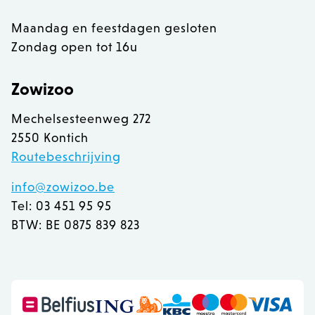
Maandag en feestdagen gesloten
Zondag open tot 16u
Zowizoo
Mechelsesteenweg 272
2550 Kontich
Routebeschrijving
info@zowizoo.be
Tel: 03 451 95 95
BTW: BE 0875 839 823
recently_viewed_product
Adobe Inc.
www.zowizoo.be
mage-messages
Adobe Inc.
www.zowizoo.be