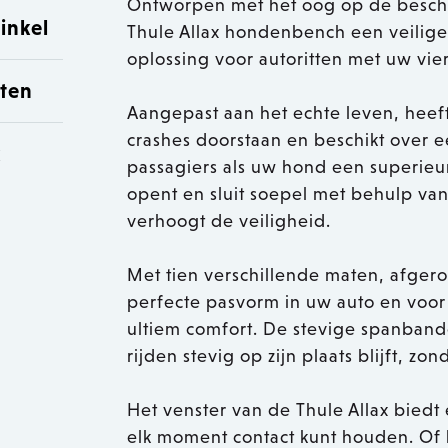
Ontworpen met het oog op de besch
inkel
Thule Allax hondenbench een veilige
oplossing voor autoritten met uw vie
sten
Aangepast aan het echte leven, heef
crashes doorstaan en beschikt over 
k
passagiers als uw hond een superie
opent en sluit soepel met behulp v
verhoogt de veiligheid.
Met tien verschillende maten, afge
perfecte pasvorm in uw auto en voo
ultiem comfort. De stevige spanband
rijden stevig op zijn plaats blijft, z
Het venster van de Thule Allax biedt
elk moment contact kunt houden. Of h