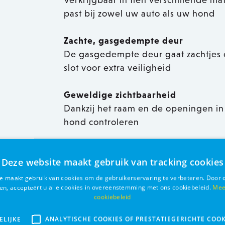
Verkrijgbaar in tien verschillende ma
past bij zowel uw auto als uw hond
Zachte, gasgedempte deur
De gasgedempte deur gaat zachtjes 
slot voor extra veiligheid
Geweldige zichtbaarheid
Dankzij het raam en de openingen i
hond controleren
Opent in alle situaties
Deze website maakt gebruik van tracking cookies
De bench is voorzien van een ontsn
achterbank geopend kan worden in 
e maakt gebruik van cookies om de gebruikerservaring te verbeteren. Door 
ken, accepteert u alle cookies in overeenstemming met ons cookiebeleid.
Mee
cookiebeleid
Vind jouw perfecte pasvorm
Met onze Fit Assistant vindt u de p
ELIJKE
ANALYTISCHE COOKIES OF PRESTATIEGERICHTE COOK