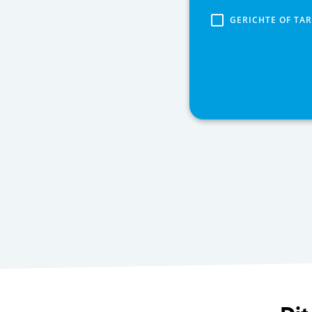
GERICHTE OF TA
Strikt noodzakelijke
Strikt noodzakelijke cookie
noodzakelijke cookies kan d
Naam
PHPSESSID
CSRF_TOKEN
_username