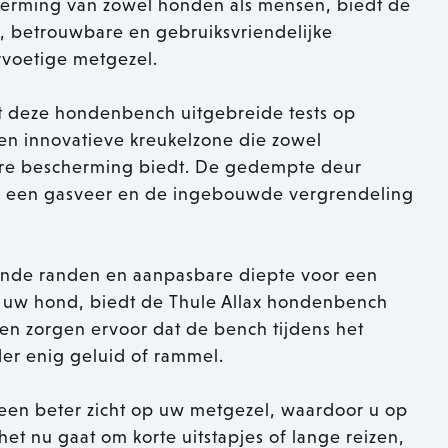
erming van zowel honden als mensen, biedt de
, betrouwbare en gebruiksvriendelijke
rvoetige metgezel.
t deze hondenbench uitgebreide tests op
een innovatieve kreukelzone die zowel
ure bescherming biedt. De gedempte deur
an een gasveer en de ingebouwde vergrendeling
ronde randen en aanpasbare diepte voor een
r uw hond, biedt de Thule Allax hondenbench
en zorgen ervoor dat de bench tijdens het
onder enig geluid of rammel.
 een beter zicht op uw metgezel, waardoor u op
et nu gaat om korte uitstapjes of lange reizen,