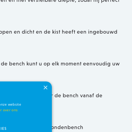
ten en met verstelbare diepte, zodat hij perfect
open en dicht en de kist heeft een ingebouwd
n de bench kunt u op elk moment eenvoudig uw
×
appingsluik, waardoor de bench vanaf de
geval van nood
onze website
r over ons
erfecte maat voor uw hondenbench
IES