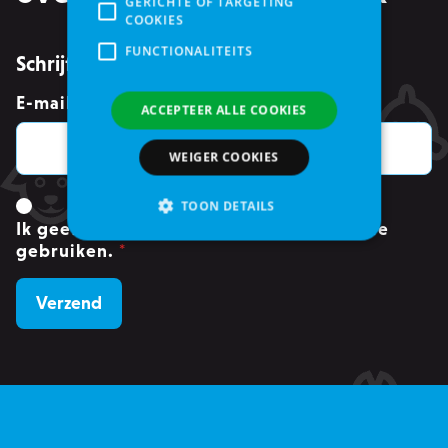
GERICHTE OF TARGETING
COOKIES
FUNCTIONALITEITS
Schrijf je in voor de nieuwsbrief
E-mailadres
*
ACCEPTEER ALLE COOKIES
WEIGER COOKIES
TOON DETAILS
Ik geef toestemming om mijn gegevens te
gebruiken.
*
Strikt noodzakelijke
Analytische cookies of prestatiegerichte cookies
Gerichte of targeting cookies
Functionaliteits
Strikt noodzakelijke cookies maken
kernfunctionaliteit van de website mogelijk,
zoals gebruikersaanmelding en accountbeheer.