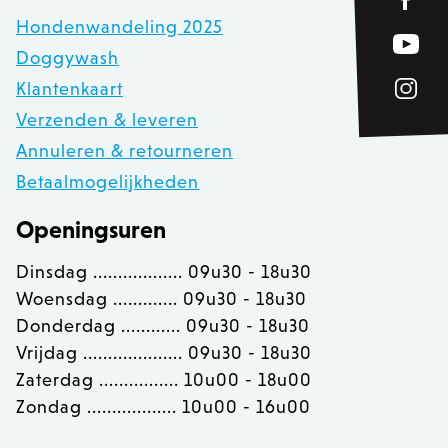
www.zowizoo.be
Hondenwandeling 2025
Doggywash
private_content_version
1
Adobe Inc.
www.zowizoo.be
Klantenkaart
Verzenden & leveren
Annuleren & retourneren
Betaalmogelijkheden
section_data_ids
Adobe Inc.
www.zowizoo.be
Openingsuren
Dinsdag .................. 09u30 - 18u30
Woensdag ............. 09u30 - 18u30
__cfruid
Cloudflare Inc.
.calendly.com
Donderdag ............ 09u30 - 18u30
Vrijdag .................... 09u30 - 18u30
Zaterdag ................ 10u00 - 18u00
OptanonConsent
OneTrust LLC
.calendly.com
Zondag .................. 10u00 - 16u00