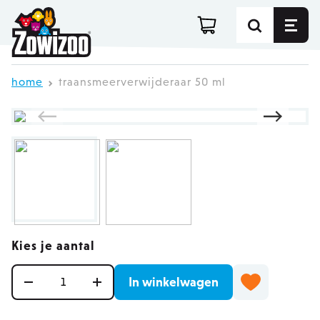
Ga direct door naar de inhoud
home
traansmeerverwijderaar 50 ml
Kies je aantal
Aantal
In winkelwagen