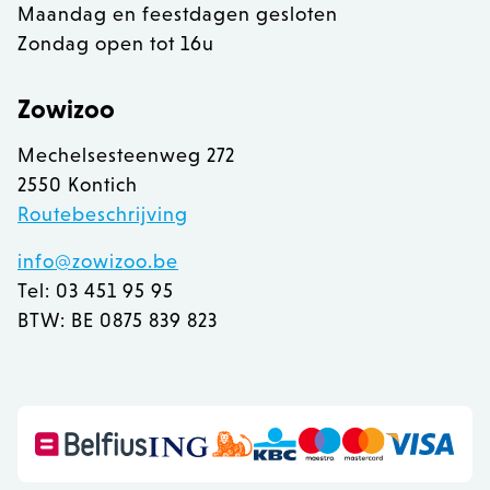
Maandag en feestdagen gesloten
Zondag open tot 16u
Zowizoo
Mechelsesteenweg 272
2550 Kontich
Routebeschrijving
info@zowizoo.be
Tel: 03 451 95 95
BTW: BE 0875 839 823
recently_viewed_product
Adobe Inc.
www.zowizoo.be
mage-messages
Adobe Inc.
www.zowizoo.be