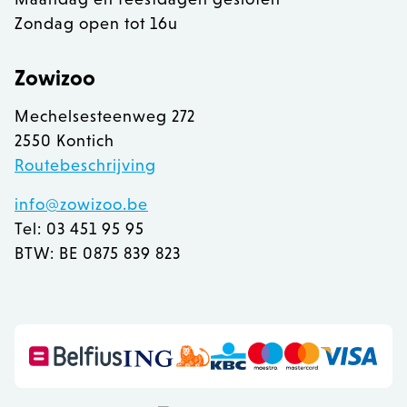
Zondag open tot 16u
Zowizoo
Mechelsesteenweg 272
2550 Kontich
Routebeschrijving
info@zowizoo.be
Tel: 03 451 95 95
BTW: BE 0875 839 823
recently_viewed_product
Adobe Inc.
www.zowizoo.be
mage-messages
Adobe Inc.
www.zowizoo.be