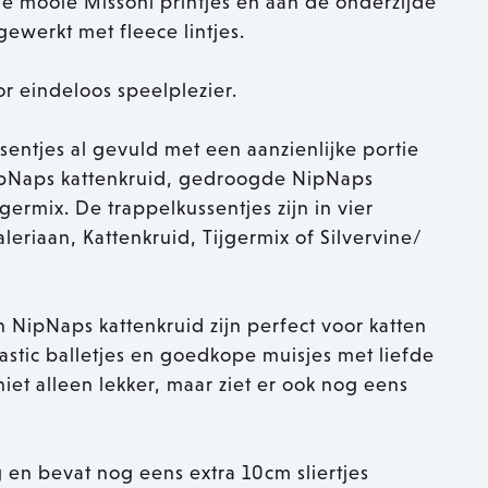
je mooie Missoni printjes en aan de onderzijde
gewerkt met fleece lintjes.
or eindeloos speelplezier.
sentjes al gevuld met een aanzienlijke portie
ipNaps kattenkruid, gedroogde NipNaps
germix. De trappelkussentjes zijn in vier
leriaan, Kattenkruid, Tijgermix of Silvervine/
 NipNaps kattenkruid zijn perfect voor katten
astic balletjes en goedkope muisjes met liefde
niet alleen lekker, maar ziet er ook nog eens
 en bevat nog eens extra 10cm sliertjes