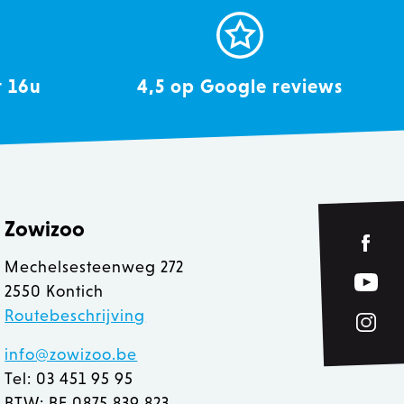
Cookie-Script.com is
derscheid te maken tussen
r de website, om geldige
et gebruik van hun
t 16u
4,5 op Google reviews
eleken producten op voor
rt het opschonen van de
ookie wordt verwijderd
 de Admin de lokale opslag
true.
Zowizoo
Mechelsesteenweg 272
 inhoud in de browser te
n geladen.
2550 Kontich
ver hoe de eindgebruiker
Routebeschrijving
 inhoud in de browser te
 heeft gezien voordat hij
n geladen.
info@zowizoo.be
 inhoud in de browser te
 zoals realtime bieden van
n geladen.
Tel: 03 451 95 95
BTW: BE 0875 839 823