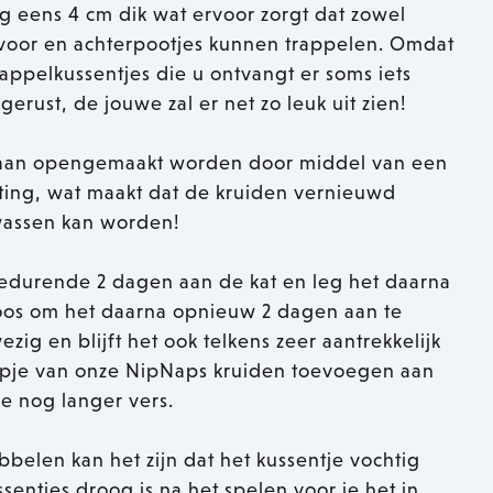
og eens 4 cm dik wat ervoor zorgt dat zowel
n voor en achterpootjes kunnen trappelen. Omdat
appelkussentjes die u ontvangt er soms iets
erust, de jouwe zal er net zo leuk uit zien!
aan opengemaakt worden door middel van een
iting, wat maakt dat de kruiden vernieuwd
wassen kan worden!
gedurende 2 dagen aan de kat en leg het daarna
oos om het daarna opnieuw 2 dagen aan te
zig en blijft het ook telkens zeer aantrekkelijk
chepje van onze NipNaps kruiden toevoegen aan
tje nog langer vers.
bbelen kan het zijn dat het kussentje vochtig
sentjes droog is na het spelen voor je het in