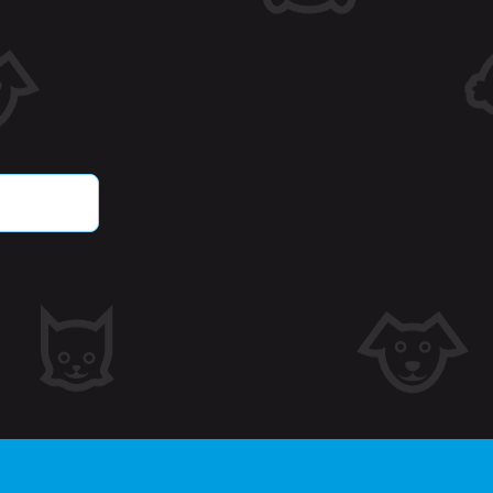
CloudFlare gebruiken,
e identificeren.
de cookie-compliance-
informatie op over de
ruikt en of bezoekers
getrokken voor het
or kunnen site-eigenaren
gorie worden ingesteld in
 geen toestemming is
ale levensduur van één
ers van de site hun
 bevat geen informatie
en.
eken producten op voor
ldingen bij die aan de
et
chillende foutmeldingen.
rwijderd nadat het aan de
ergeleken producten.
e Cookie-Script.com-
n bezoekers te