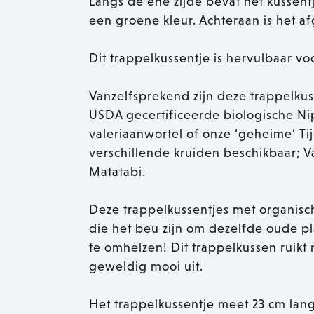
Langs de ene zijde bevat het kussent
k
een groene kleur. Achteraan is het af
Dit trappelkussentje is hervulbaar vo
Vanzelfsprekend zijn deze trappelkus
USDA gecertificeerde biologische N
valeriaanwortel of onze ‘geheime’ Tij
verschillende kruiden beschikbaar; Va
Matatabi.
Deze trappelkussentjes met organisch
die het beu zijn om dezelfde oude pl
te omhelzen! Dit trappelkussen ruikt 
geweldig mooi uit.
Het trappelkussentje meet 23 cm lang