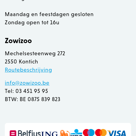
Maandag en feestdagen gesloten
Zondag open tot 16u
Zowizoo
Mechelsesteenweg 272
2550 Kontich
Routebeschrijving
info@zowizoo.be
Tel: 03 451 95 95
BTW: BE 0875 839 823
recently_viewed_product
Adobe Inc.
www.zowizoo.be
mage-messages
Adobe Inc.
www.zowizoo.be