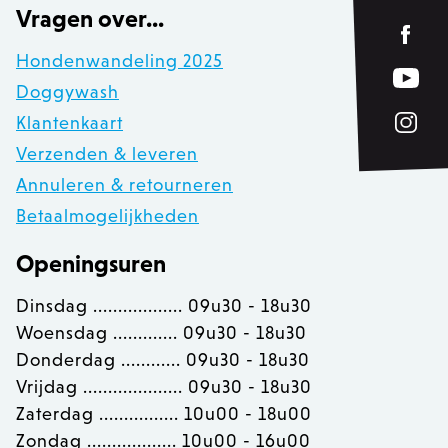
product_data_storage
Adobe Inc.
Vragen over...
www.zowizoo.be
Hondenwandeling 2025
private_content_version
1
Adobe Inc.
Doggywash
www.zowizoo.be
Klantenkaart
Verzenden & leveren
Annuleren & retourneren
section_data_ids
Adobe Inc.
Betaalmogelijkheden
www.zowizoo.be
Openingsuren
Dinsdag .................. 09u30 - 18u30
__cfruid
Cloudflare Inc.
.calendly.com
Woensdag ............. 09u30 - 18u30
Donderdag ............ 09u30 - 18u30
Vrijdag .................... 09u30 - 18u30
OptanonConsent
OneTrust LLC
Zaterdag ................ 10u00 - 18u00
.calendly.com
Zondag .................. 10u00 - 16u00