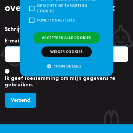
over events in je mailbox
GERICHTE OF TARGETING
COOKIES
FUNCTIONALITEITS
Schrijf je in voor de nieuwsbrief
ACCEPTEER ALLE COOKIES
E-mailadres
*
WEIGER COOKIES
TOON DETAILS
Ik geef toestemming om mijn gegevens te
gebruiken.
*
Strikt noodzakelijke
Analytische cookies of prestatiegerichte cookies
Gerichte of targeting cookies
Functionaliteits
Strikt noodzakelijke cookies maken
kernfunctionaliteit van de website mogelijk,