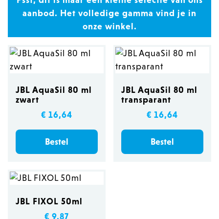
Psst, dit is maar een kleine selectie van ons
aanbod. Het volledige gamma vind je in
onze winkel.
JBL AquaSil 80 ml
JBL AquaSil 80 ml
zwart
transparant
€ 16,64
€ 16,64
Bestel
Bestel
JBL FIXOL 50ml
€ 9,87