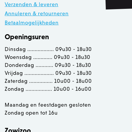
Naam
Ver
Domein
Verzenden & leveren
PHPSESSID
PHP.net
Annuleren & retourneren
.zowizoo.be
Betaalmogelijkheden
Openingsuren
CSRF_TOKEN
.zowizoo.be
Dinsdag .................. 09u30 - 18u30
Woensdag ............. 09u30 - 18u30
_username
.zowizoo.be
Donderdag ............ 09u30 - 18u30
Vrijdag .................... 09u30 - 18u30
Zaterdag ................ 10u00 - 18u00
product-added-modal
.zowizoo.be
1 
Zondag .................. 10u00 - 16u00
recently_viewed_product_previous
Adobe Inc.
www.zowizoo.be
Maandag en feestdagen gesloten
Zondag open tot 16u
product_data_storage
Adobe Inc.
www.zowizoo.be
Zowizoo