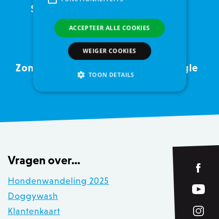
Sinds 2005
glimlach
ACCEPTEER ALLE COOKIES
WEIGER COOKIES
Zondag open tot
4,5 op Google
TOON DETAILS
16u
reviews
Strikt noodzakelijke
Analytische cookies of prestatiegerichte cookies
Gerichte of targeting cookies
Functionaliteits
Vragen over...
Strikt noodzakelijke cookies maken
kernfunctionaliteit van de website mogelijk,
Hondenwandeling 2025
zoals gebruikersaanmelding en accountbeheer.
Zonder strikt noodzakelijke cookies kan de
Doggywash
website niet correct worden gebruikt.
Klantenkaart
Provider /