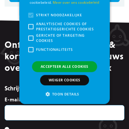
cookiebeleid.
Meer over ons cookiebeleid
STRIKT NOODZAKELIJKE
ANALYTISCHE COOKIES OF
PRESTATIEGERICHTE COOKIES
GERICHTE OF TARGETING
COOKIES
Ontvang alle promoties &
FUNCTIONALITEITS
kortingen, maar ook nieuws
over events in je mailbox
ACCEPTEER ALLE COOKIES
WEIGER COOKIES
Schrijf je in voor de nieuwsbrief
TOON DETAILS
E-mailadres
*
Strikt noodzakelijke
Analytische cookies of prestatiegerichte cookies