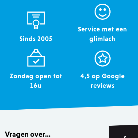
recently_viewed_product
Service met een
Adobe Inc.
www.zowizoo.be
Sinds 2005
glimlach
mage-messages
Adobe Inc.
www.zowizoo.be
Zondag open tot
4,5 op Google
16u
reviews
recently_compared_product
Adobe Inc.
www.zowizoo.be
CookieScriptConsent
1
CookieScript
www.zowizoo.be
Vragen over...