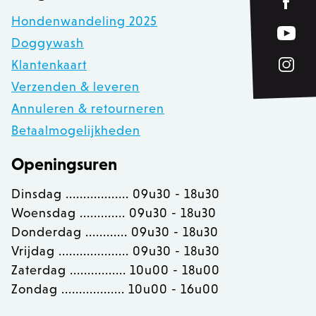
Hondenwandeling 2025
Doggywash
__cf_bm
30 
Cloudflare Inc.
.calendly.com
Klantenkaart
Verzenden & leveren
Annuleren & retourneren
recently_compared_product_previous
Adobe Inc.
Betaalmogelijkheden
www.zowizoo.be
Openingsuren
mage-cache-sessid
Adobe Inc.
www.zowizoo.be
Dinsdag .................. 09u30 - 18u30
Woensdag ............. 09u30 - 18u30
Donderdag ............ 09u30 - 18u30
Vrijdag .................... 09u30 - 18u30
Zaterdag ................ 10u00 - 18u00
Zondag .................. 10u00 - 16u00