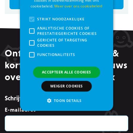
cookies in overeenstemming met ons
Bestel
Bestel
cookiebeleid.
Meer over ons cookiebeleid
STRIKT NOODZAKELIJKE
ANALYTISCHE COOKIES OF
PRESTATIEGERICHTE COOKIES
GERICHTE OF TARGETING
COOKIES
Ontvang alle promoties &
FUNCTIONALITEITS
kortingen, maar ook nieuws
ACCEPTEER ALLE COOKIES
over events in je mailbox
WEIGER COOKIES
Schrijf je in voor de nieuwsbrief
TOON DETAILS
E-mailadres
*
Strikt noodzakelijke
Analytische cookies of prestatiegerichte cookies