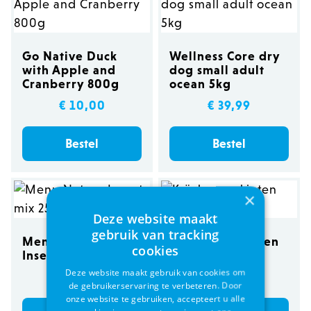
Go Native Duck
Wellness Core dry
with Apple and
dog small adult
Cranberry 800g
ocean 5kg
€ 10,00
€ 39,99
Bestel
Bestel
×
Deze website maakt
gebruik van tracking
Menu Nature
Kräcker parkieten
cookies
Insect mix 250g
banaan/sesam
Deze website maakt gebruik van cookies om
€ 8,85
€ 2,89
de gebruikerservaring te verbeteren. Door
onze website te gebruiken, accepteert u alle