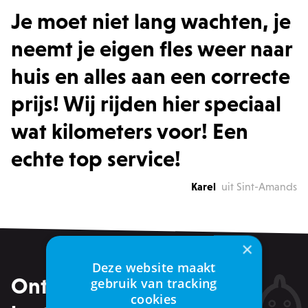
Je moet niet lang wachten, je
neemt je eigen fles weer naar
huis en alles aan een correcte
prijs! Wij rijden hier speciaal
wat kilometers voor! Een
echte top service!
Karel
uit Sint-Amands
×
Deze website maakt
Ontvang alle promoties &
gebruik van tracking
cookies