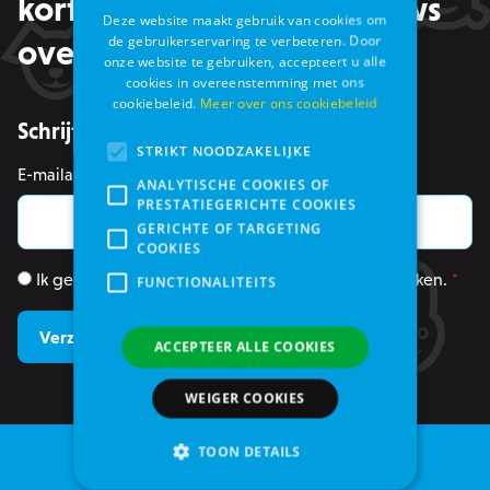
kortingen, maar ook nieuws
Deze website maakt gebruik van cookies om
de gebruikerservaring te verbeteren. Door
over events in je mailbox
onze website te gebruiken, accepteert u alle
cookies in overeenstemming met ons
cookiebeleid.
Meer over ons cookiebeleid
Schrijf je in voor de nieuwsbrief
STRIKT NOODZAKELIJKE
E-mailadres
*
ANALYTISCHE COOKIES OF
PRESTATIEGERICHTE COOKIES
GERICHTE OF TARGETING
COOKIES
Ik geef toestemming om mijn gegevens te gebruiken.
*
FUNCTIONALITEITS
ACCEPTEER ALLE COOKIES
WEIGER COOKIES
TOON DETAILS