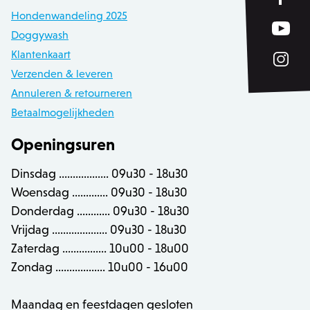
Hondenwandeling 2025
_username
.zowizoo.be
Doggywash
Klantenkaart
product-added-modal
.zowizoo.be
1 
Verzenden & leveren
recently_viewed_product_previous
Adobe Inc.
Annuleren & retourneren
www.zowizoo.be
Betaalmogelijkheden
product_data_storage
Adobe Inc.
Openingsuren
www.zowizoo.be
Dinsdag .................. 09u30 - 18u30
Woensdag ............. 09u30 - 18u30
private_content_version
1
Adobe Inc.
www.zowizoo.be
Donderdag ............ 09u30 - 18u30
Vrijdag .................... 09u30 - 18u30
Zaterdag ................ 10u00 - 18u00
Zondag .................. 10u00 - 16u00
section_data_ids
Adobe Inc.
www.zowizoo.be
Maandag en feestdagen gesloten