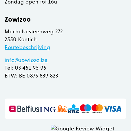
Zondag open tot 16u
Zowizoo
Mechelsesteenweg 272
2550 Kontich
Routebeschrijving
info@zowizoo.be
Tel: 03 451 95 95
BTW: BE 0875 839 823
recently_viewed_product
Adobe Inc.
www.zowizoo.be
mage-messages
Adobe Inc.
www.zowizoo.be