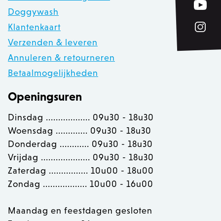
Doggywash
Klantenkaart
private_content_version
1
Adobe Inc.
www.zowizoo.be
Verzenden & leveren
Annuleren & retourneren
Betaalmogelijkheden
section_data_ids
Adobe Inc.
www.zowizoo.be
Openingsuren
Dinsdag .................. 09u30 - 18u30
Woensdag ............. 09u30 - 18u30
__cfruid
Cloudflare Inc.
Donderdag ............ 09u30 - 18u30
.calendly.com
Vrijdag .................... 09u30 - 18u30
Zaterdag ................ 10u00 - 18u00
OptanonConsent
OneTrust LLC
Zondag .................. 10u00 - 16u00
.calendly.com
Maandag en feestdagen gesloten