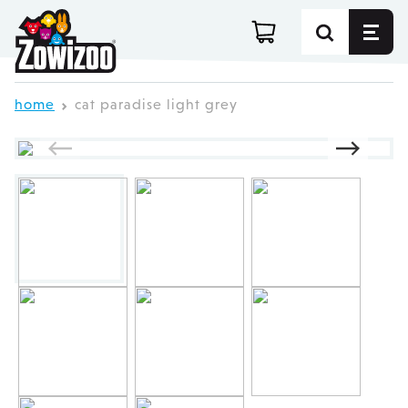
Ga direct door naar de inhoud
home
cat paradise light grey