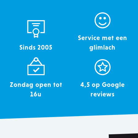
Service met een
Sinds 2005
glimlach
Zondag open tot
4,5 op Google
16u
reviews
recently_viewed_product
Adobe Inc.
www.zowizoo.be
mage-messages
Adobe Inc.
www.zowizoo.be