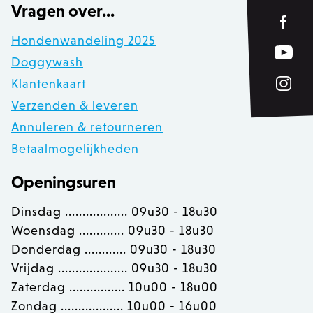
Vragen over...
Hondenwandeling 2025
Doggywash
recently_compared_product
Adobe Inc.
Klantenkaart
www.zowizoo.be
Verzenden & leveren
CookieScriptConsent
1
CookieScript
www.zowizoo.be
Annuleren & retourneren
Betaalmogelijkheden
Openingsuren
Dinsdag .................. 09u30 - 18u30
__cf_bm
30 
Cloudflare Inc.
.calendly.com
Woensdag ............. 09u30 - 18u30
Donderdag ............ 09u30 - 18u30
Vrijdag .................... 09u30 - 18u30
Zaterdag ................ 10u00 - 18u00
recently_compared_product_previous
Adobe Inc.
www.zowizoo.be
Zondag .................. 10u00 - 16u00