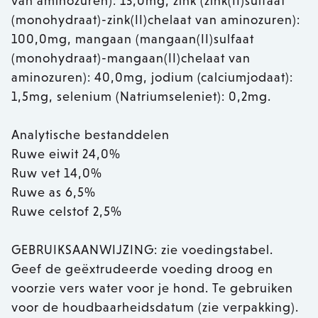
van aminozuren): 13,0mg, zink (zink(II)sulfaat
(monohydraat)-zink(II)chelaat van aminozuren):
100,0mg, mangaan (mangaan(II)sulfaat
(monohydraat)-mangaan(II)chelaat van
aminozuren): 40,0mg, jodium (calciumjodaat):
1,5mg, selenium (Natriumseleniet): 0,2mg.
Analytische bestanddelen
Ruwe eiwit 24,0%
Ruw vet 14,0%
Ruwe as 6,5%
Ruwe celstof 2,5%
GEBRUIKSAANWIJZING: zie voedingstabel.
Geef de geëxtrudeerde voeding droog en
voorzie vers water voor je hond. Te gebruiken
voor de houdbaarheidsdatum (zie verpakking).