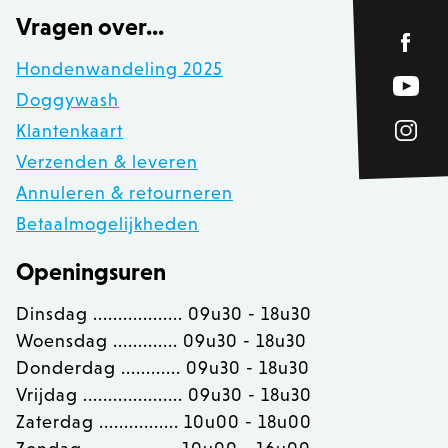
Vragen over...
Hondenwandeling 2025
Doggywash
Klantenkaart
Verzenden & leveren
Annuleren & retourneren
Betaalmogelijkheden
Openingsuren
Dinsdag .................. 09u30 - 18u30
recently_viewed_product
Adobe Inc.
Woensdag ............. 09u30 - 18u30
www.zowizoo.be
Donderdag ............ 09u30 - 18u30
Vrijdag .................... 09u30 - 18u30
mage-messages
Adobe Inc.
Zaterdag ................ 10u00 - 18u00
www.zowizoo.be