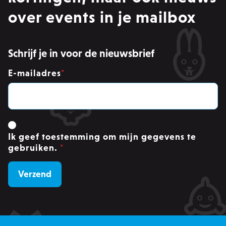
zoals gebruikersaanmelding en accountbeheer.
Zonder strikt noodzakelijke cookies kan de
over events in je mailbox
website niet correct worden gebruikt.
Provider /
Naam
Ver
Domein
Schrijf je in voor de nieuwsbrief
PHPSESSID
PHP.net
.zowizoo.be
E-mailadres
*
CSRF_TOKEN
.zowizoo.be
Ik geef toestemming om mijn gegevens te
_username
.zowizoo.be
gebruiken.
*
product-added-modal
.zowizoo.be
1 
recently_viewed_product_previous
Adobe Inc.
www.zowizoo.be