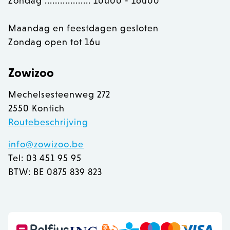
Zondag .................. 10u00 - 16u00
Maandag en feestdagen gesloten
Zondag open tot 16u
recently_compared_product
Adobe Inc.
www.zowizoo.be
Zowizoo
CookieScriptConsent
1
CookieScript
Mechelsesteenweg 272
www.zowizoo.be
2550 Kontich
Routebeschrijving
info@zowizoo.be
Tel: 03 451 95 95
__cf_bm
30 
Cloudflare Inc.
.calendly.com
BTW: BE 0875 839 823
recently_compared_product_previous
Adobe Inc.
www.zowizoo.be