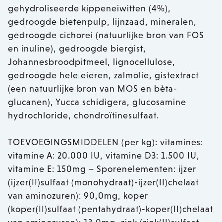
gehydroliseerde kippeneiwitten (4%),
gedroogde bietenpulp, lijnzaad, mineralen,
gedroogde cichorei (natuurlijke bron van FOS
en inuline), gedroogde biergist,
Johannesbroodpitmeel, lignocellulose,
gedroogde hele eieren, zalmolie, gistextract
(een natuurlijke bron van MOS en bèta-
glucanen), Yucca schidigera, glucosamine
hydrochloride, chondroïtinesulfaat.
TOEVOEGINGSMIDDELEN (per kg): vitamines:
vitamine A: 20.000 IU, vitamine D3: 1.500 IU,
vitamine E: 150mg – Sporenelementen: ijzer
(ijzer(II)sulfaat (monohydraat)-ijzer(II)chelaat
van aminozuren): 90,0mg, koper
(koper(II)sulfaat (pentahydraat)-koper(II)chelaat