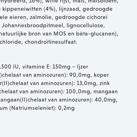
ydreerd, 16%), witte rijst, maïs, maïsbloem,
de kippeneiwitten (4%), lijnzaad, gedroogde
le eieren, zalmolie, gedroogde cichorei
), Johannesbroodpitmeel, lignocellulose,
 natuurlijke bron van MOS en bèta-glucanen),
hloride, chondroïtinesulfaat.
.500 IU, vitamine E: 150mg – Ijzer
r(II)chelaat van aminozuren): 90,0mg, koper
r(II)chelaat van aminozuren): 13,0mg, zink
II)chelaat van aminozuren): 100,0mg, mangaan
mangaan(II)chelaat van aminozuren): 40,0mg,
ium (Natriumseleniet): 0,2mg