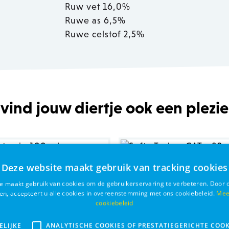
Ruw vet 16,0%
Ruwe as 6,5%
Ruwe celstof 2,5%
 vind jouw diertje ook een plezie
Deze website maakt gebruik van tracking cookies
e maakt gebruik van cookies om de gebruikerservaring te verbeteren. Door 
ken, accepteert u alle cookies in overeenstemming met ons cookiebeleid.
Mee
cookiebeleid
ELIJKE
ANALYTISCHE COOKIES OF PRESTATIEGERICHTE COOK