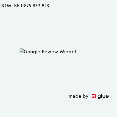
BTW: BE 0875 839 823
 inhoud in de browser te
n geladen.
ver hoe de eindgebruiker
 inhoud in de browser te
 heeft gezien voordat hij
n geladen.
 inhoud in de browser te
 zoals realtime bieden van
n geladen.
sal Analytics, wat een
uikte analyseservice van
ebruikers te
 nummer toe te wijzen als
 op een site en wordt
gevens te berekenen voor
opt het na 2 jaar, hoewel
made by
n.
sal Analytics. Deze cookie
hoe bezoekers een website
isch rapport betreffende