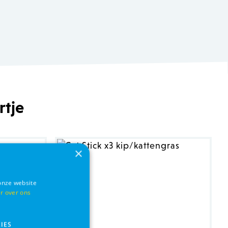
rtje
×
onze website
r over ons
IES