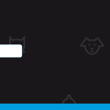
jk eerder bekeken
ie.
tgegevens met betrekking
oducten.
r en tijd toe aan pagina's
dat ze in de cache op de
 met betrekking tot door
verlanglijst weergeven,
CloudFlare gebruiken,
e identificeren.
de cookie-compliance-
informatie op over de
ruikt en of bezoekers
getrokken voor het
or kunnen site-eigenaren
gorie worden ingesteld in
 geen toestemming is
ale levensduur van één
ers van de site hun
 bevat geen informatie