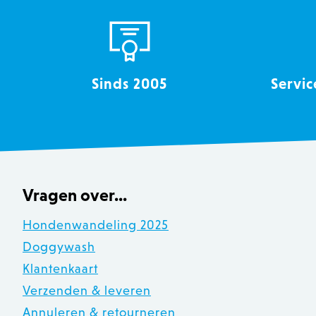
recently_viewed_product
mage-messages
Sinds 2005
Servic
recently_compared_produ
CookieScriptConsent
Vragen over...
__cf_bm
Hondenwandeling 2025
Doggywash
recently_compared_produ
Klantenkaart
mage-cache-sessid
Verzenden & leveren
Annuleren & retourneren