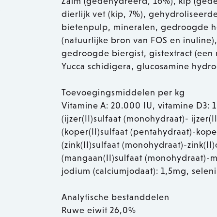
Zalm (gedehydreerd, 16%), kip (gedeh
k
dierlijk vet (kip, 7%), gehydroliseer
bietenpulp, mineralen, gedroogde he
(natuurlijke bron van FOS en inuline
gedroogde biergist, gistextract (een
Yucca schidigera, glucosamine hydroc
Toevoegingsmiddelen per kg
Vitamine A: 20.000 IU, vitamine D3: 1
(ijzer(II)sulfaat (monohydraat)- ijze
(koper(II)sulfaat (pentahydraat)-kope
(zink(II)sulfaat (monohydraat)-zink(
(mangaan(II)sulfaat (monohydraat)-
jodium (calciumjodaat): 1,5mg, selen
Analytische bestanddelen
Ruwe eiwit 26,0%