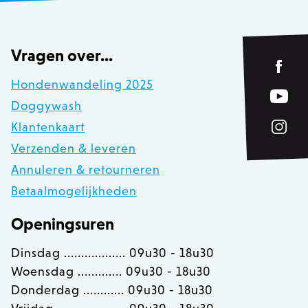
Vragen over...
Hondenwandeling 2025
Doggywash
Klantenkaart
Verzenden & leveren
Annuleren & retourneren
Betaalmogelijkheden
Openingsuren
recently_viewed_product
Adobe Inc.
Dinsdag .................. 09u30 - 18u30
www.zowizoo.be
Woensdag ............. 09u30 - 18u30
Donderdag ............ 09u30 - 18u30
mage-messages
Adobe Inc.
www.zowizoo.be