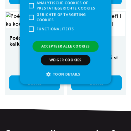
ANALYTISCHE COOKIES OF
PRESTATIEGERICHTE COOKIES
GERICHTE OF TARGETING
COOKIES
FUNCTIONALITEITS
Poésie Délice
kalkoen 85g
Earth Rated 21
ACCEPTEER ALLE COOKIES
refill roll bags
lavendel 21x315 st
WEIGER COOKIES
€ 1,29
€ 19,00
TOON DETAILS
Bestel
Bestel
Strikt noodzakelijke
Analytische cookies of prestatiegerichte cookies
Gerichte of targeting cookies
Functionaliteits