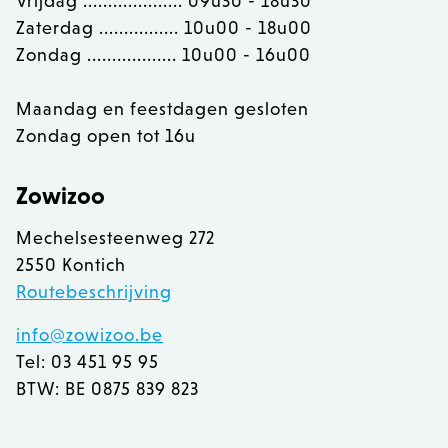
Vrijdag .................... 09u30 - 18u30
Zaterdag ................ 10u00 - 18u00
Zondag .................. 10u00 - 16u00
Maandag en feestdagen gesloten
Zondag open tot 16u
recently_compared_product
Adobe Inc.
www.zowizoo.be
Zowizoo
CookieScriptConsent
1
CookieScript
www.zowizoo.be
Mechelsesteenweg 272
2550 Kontich
Routebeschrijving
info@zowizoo.be
__cf_bm
30 
Cloudflare Inc.
.calendly.com
Tel: 03 451 95 95
BTW: BE 0875 839 823