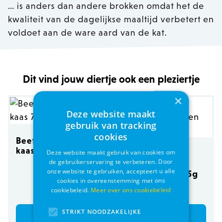
… is anders dan andere brokken omdat het de
kwaliteit van de dagelijkse maaltijd verbetert en
voldoet aan de ware aard van de kat.
Dit vind jouw diertje ook een pleziertje
×
Deze website maakt
gebruik van tracking
cookies
Beef Stick Quadros
kaas 70g
Deze website maakt gebruik van cookies om
PREMIO Freeze
de gebruikerservaring te verbeteren. Door
Dried
onze website te gebruiken, accepteert u alle
kippenharten 25g
cookies in overeenstemming met ons
€ 3,45
€ 1,99
cookiebeleid.
Meer over ons cookiebeleid
STRIKT NOODZAKELIJKE
Bestel
Bestel