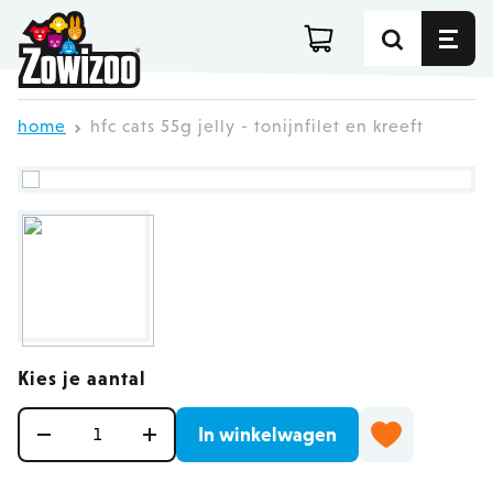
Ga direct door naar de inhoud
home
hfc cats 55g jelly - tonijnfilet en kreeft
Kies je aantal
Aantal
In winkelwagen