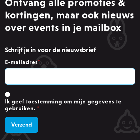
Ontvang alle promoties &
Strikt noodzakelijke cookies maken
kernfunctionaliteit van de website mogelijk,
zoals gebruikersaanmelding en accountbeheer.
kortingen, maar ook nieuws
Zonder strikt noodzakelijke cookies kan de
website niet correct worden gebruikt.
over events in je mailbox
Provider /
Naam
Ver
Domein
PHPSESSID
PHP.net
Schrijf je in voor de nieuwsbrief
.zowizoo.be
E-mailadres
*
CSRF_TOKEN
.zowizoo.be
_username
.zowizoo.be
Ik geef toestemming om mijn gegevens te
gebruiken.
*
product-added-modal
.zowizoo.be
1 
recently_viewed_product_previous
Adobe Inc.
www.zowizoo.be