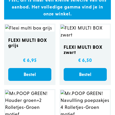
Psst, dit is maar een kleine selectie van ons
aanbod. Het volledige gamma vind je in
onze winkel.
FLEXI MULTI BOX
grijs
FLEXI MULTI BOX
zwart
€ 6,95
€ 6,50
Bestel
Bestel