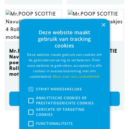
×
Deze website maakt
gebruik van tracking
cookies
Mr.POOP SCOTTIE
Mr.POOP SCOTTIE
Deze website maakt gebruik van cookies om
Navullling
Navullling
de gebruikerservaring te verbeteren. Door
poepzakjes 4
poepzakjes 8
onze website te gebruiken, accepteert u alle
Rolletjes-Bruin
Rolletjes-Bruin
cookies in overeenstemming met ons
motief
motief
cookiebeleid.
Meer over ons cookiebeleid
€ 4,35
€ 7,65
STRIKT NOODZAKELIJKE
ANALYTISCHE COOKIES OF
Bestel
Bestel
PRESTATIEGERICHTE COOKIES
GERICHTE OF TARGETING
COOKIES
FUNCTIONALITEITS
Producten per pagina