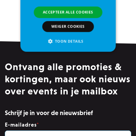
ACCEPTEER ALLE COOKIES
Pagina
1
2
3
Je leest momenteel pagina
Pagina
Pagina
Pagina
WEIGER COOKIES
TOON DETAILS
Ontvang alle promoties &
Strikt noodzakelijke
Analytische cookies of prestatiegerichte cookies
kortingen, maar ook nieuws
Gerichte of targeting cookies
over events in je mailbox
Functionaliteits
Strikt noodzakelijke cookies maken
kernfunctionaliteit van de website mogelijk,
zoals gebruikersaanmelding en accountbeheer.
Schrijf je in voor de nieuwsbrief
Zonder strikt noodzakelijke cookies kan de
website niet correct worden gebruikt.
E-mailadres
*
Provider /
Naam
Ver
Domein