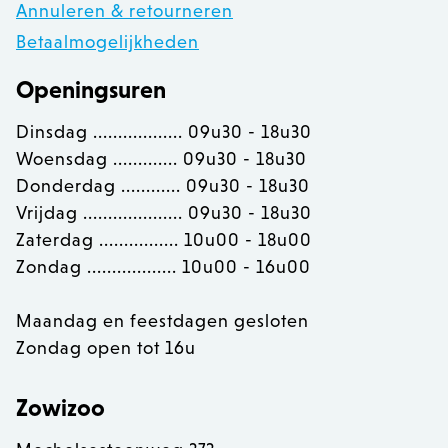
Annuleren & retourneren
Betaalmogelijkheden
Openingsuren
Dinsdag .................. 09u30 - 18u30
Woensdag ............. 09u30 - 18u30
Donderdag ............ 09u30 - 18u30
Vrijdag .................... 09u30 - 18u30
Zaterdag ................ 10u00 - 18u00
recently_viewed_product
Adobe Inc.
www.zowizoo.be
Zondag .................. 10u00 - 16u00
mage-messages
Adobe Inc.
Maandag en feestdagen gesloten
www.zowizoo.be
Zondag open tot 16u
Zowizoo