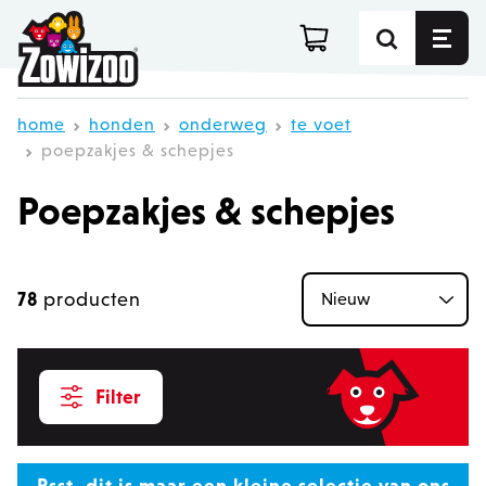
Ga direct door naar de inhoud
home
honden
onderweg
te voet
poepzakjes & schepjes
Poepzakjes & schepjes
78
producten
S
Filter