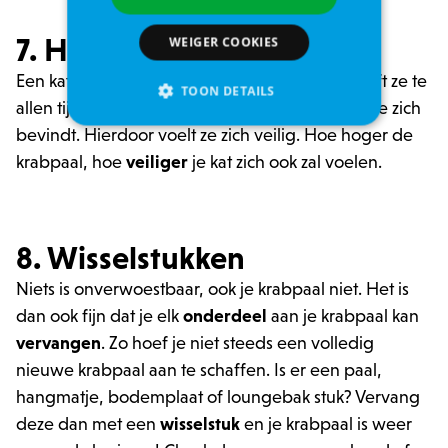
7. Hoe hoger, hoe veiliger
WEIGER COOKIES
Een kat kruipt graag
in de hoogte
, want zo heeft ze te
TOON DETAILS
allen tijde het overzicht over de ruimte waarin ze zich
bevindt. Hierdoor voelt ze zich veilig. Hoe hoger de
krabpaal, hoe
veiliger
je kat zich ook zal voelen.
Strikt noodzakelijke
Analytische cookies of prestatiegerichte cookies
Gerichte of targeting cookies
8. Wisselstukken
Functionaliteits
Niets is onverwoestbaar, ook je krabpaal niet. Het is
Strikt noodzakelijke cookies maken
kernfunctionaliteit van de website mogelijk,
dan ook fijn dat je elk
onderdeel
aan je krabpaal kan
zoals gebruikersaanmelding en accountbeheer.
Zonder strikt noodzakelijke cookies kan de
vervangen
. Zo hoef je niet steeds een volledig
website niet correct worden gebruikt.
nieuwe krabpaal aan te schaffen. Is er een paal,
Provider /
Naam
Ver
hangmatje, bodemplaat of loungebak stuk? Vervang
Domein
deze dan met een
wisselstuk
en je krabpaal is weer
PHPSESSID
PHP.net
.zowizoo.be