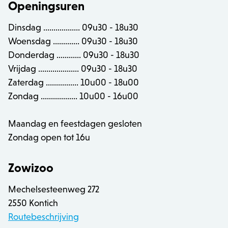
Openingsuren
CookieScriptConsent
1
CookieScript
www.zowizoo.be
Dinsdag .................. 09u30 - 18u30
Woensdag ............. 09u30 - 18u30
Donderdag ............ 09u30 - 18u30
Vrijdag .................... 09u30 - 18u30
Zaterdag ................ 10u00 - 18u00
__cf_bm
30 
Cloudflare Inc.
Zondag .................. 10u00 - 16u00
.calendly.com
Maandag en feestdagen gesloten
Zondag open tot 16u
recently_compared_product_previous
Adobe Inc.
www.zowizoo.be
Zowizoo
mage-cache-sessid
Adobe Inc.
Mechelsesteenweg 272
www.zowizoo.be
2550 Kontich
Routebeschrijving