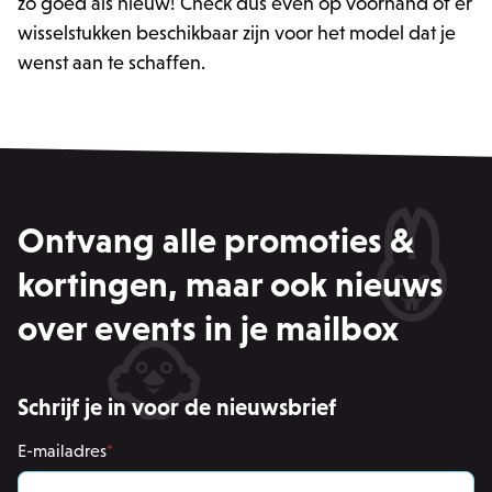
zo goed als nieuw! Check dus even op voorhand of er
wisselstukken beschikbaar zijn voor het model dat je
wenst aan te schaffen.
CSRF_TOKEN
.zowizoo.be
_username
.zowizoo.be
Ontvang alle promoties &
product-added-modal
.zowizoo.be
1 
recently_viewed_product_previous
kortingen, maar ook nieuws
Adobe Inc.
www.zowizoo.be
over events in je mailbox
product_data_storage
Adobe Inc.
www.zowizoo.be
Schrijf je in voor de nieuwsbrief
private_content_version
1
Adobe Inc.
E-mailadres
*
www.zowizoo.be