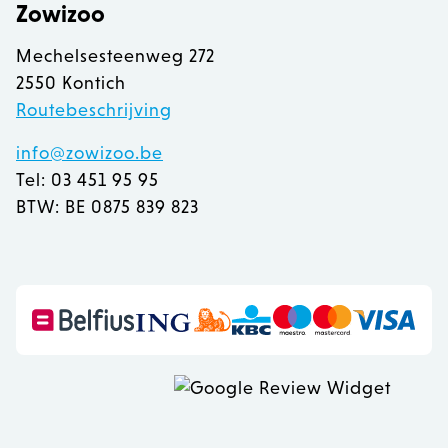
Zowizoo
Mechelsesteenweg 272
2550 Kontich
Routebeschrijving
info@zowizoo.be
Tel: 03 451 95 95
BTW: BE 0875 839 823
recently_viewed_product
Adobe Inc.
www.zowizoo.be
mage-messages
Adobe Inc.
www.zowizoo.be