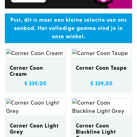
Psst, dit is maar een kleine selectie van ons
aanbod. Het volledige gamma vind je in
onze winkel.
Corner Coon
Corner Coon Taupe
Cream
€ 339,00
€ 339,00
Corner Coon Light
Corner Coon
Grey
Blackline Light