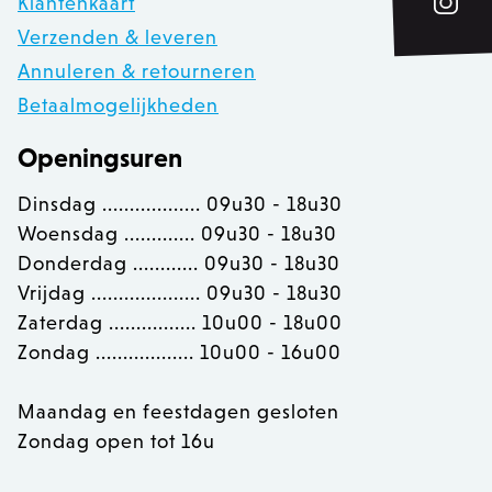
Klantenkaart
private_content_version
1
Adobe Inc.
Verzenden & leveren
www.zowizoo.be
Annuleren & retourneren
Betaalmogelijkheden
Openingsuren
section_data_ids
Adobe Inc.
www.zowizoo.be
Dinsdag .................. 09u30 - 18u30
Woensdag ............. 09u30 - 18u30
Donderdag ............ 09u30 - 18u30
__cfruid
Cloudflare Inc.
Vrijdag .................... 09u30 - 18u30
.calendly.com
Zaterdag ................ 10u00 - 18u00
Zondag .................. 10u00 - 16u00
OptanonConsent
OneTrust LLC
.calendly.com
Maandag en feestdagen gesloten
Zondag open tot 16u