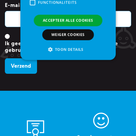
FUNCTIONALITEITS
E-mailadres
*
ACCEPTEER ALLE COOKIES
WEIGER COOKIES
Ik geef toestemming om mijn gegevens te
TOON DETAILS
gebruiken.
*
Strikt noodzakelijke
Analytische cookies of prestatiegerichte cookies
Gerichte of targeting cookies
Functionaliteits
Strikt noodzakelijke cookies maken
kernfunctionaliteit van de website mogelijk,
zoals gebruikersaanmelding en accountbeheer.
Zonder strikt noodzakelijke cookies kan de
website niet correct worden gebruikt.