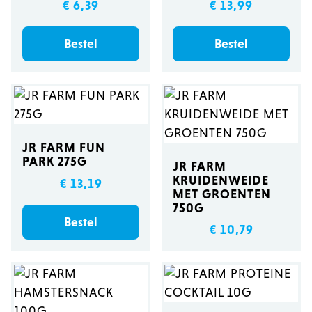
€ 6,39
€ 13,99
Bestel
Bestel
JR FARM FUN
PARK 275G
JR FARM
KRUIDENWEIDE
€ 13,19
MET GROENTEN
750G
Bestel
€ 10,79