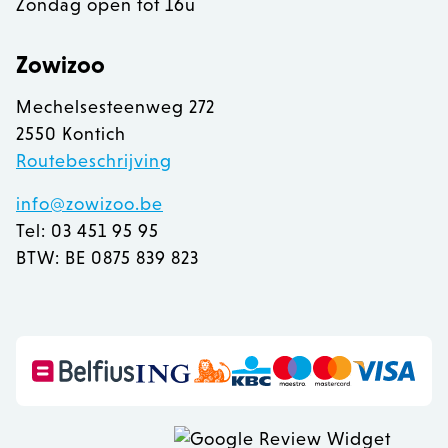
Zondag open tot 16u
Zowizoo
recently_viewed_product
Adobe Inc.
www.zowizoo.be
Mechelsesteenweg 272
2550 Kontich
mage-messages
Adobe Inc.
www.zowizoo.be
Routebeschrijving
info@zowizoo.be
Tel: 03 451 95 95
BTW: BE 0875 839 823
recently_compared_product
Adobe Inc.
www.zowizoo.be
CookieScriptConsent
1
CookieScript
www.zowizoo.be