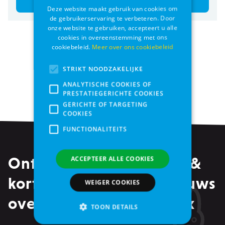
Bestel
Bestel
Deze website maakt gebruik van cookies om
de gebruikerservaring te verbeteren. Door
onze website te gebruiken, accepteert u alle
cookies in overeenstemming met ons
Producten per pagina
cookiebeleid.
Meer over ons cookiebeleid
STRIKT NOODZAKELIJKE
Pagina
1
2
3
ANALYTISCHE COOKIES OF
Pagina
Pagina
Je leest momenteel pagin
Pagina
Pagina
PRESTATIEGERICHTE COOKIES
GERICHTE OF TARGETING
COOKIES
FUNCTIONALITEITS
Ontvang alle promoties &
ACCEPTEER ALLE COOKIES
kortingen, maar ook nieuws
WEIGER COOKIES
over events in je mailbox
TOON DETAILS