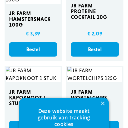
JR FARM
PROTEINE
JR FARM
COCKTAIL 10G
HAMSTERSNACK
100G
€ 3,39
€ 2,09
Bestel
Bestel
JR FARM
JR FARM
KAPOKNOOT 1
WORTELCHIPS
×
STUK
125G
Deze website maakt
€ 5,59
€ 3,49
gebruik van tracking
cookies