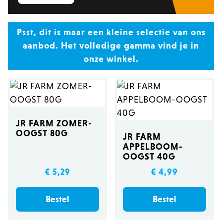
Psst, dit is maar een kleine selectie van ons
aanbod. Het volledige gamma vind je in
onze winkel.
JR FARM ZOMER-
OOGST 80G
JR FARM
APPELBOOM-
OOGST 40G
€ 5,29
€ 4,99
Bestel
Bestel