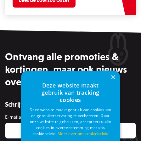
Lees de Zowizoo Gazet
Ontvang alle promoties &
kortingen, maar ook nieuws
×
over events in je mailbox
Deze website maakt
gebruik van tracking
cookies
Schrijf je in voor de nieuwsbrief
Deze website maakt gebruik van cookies om
de gebruikerservaring te verbeteren. Door
E-mailadres
*
onze website te gebruiken, accepteert u alle
cookies in overeenstemming met ons
cookiebeleid.
Meer over ons cookiebeleid