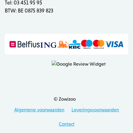
Tel: 03 451 95 95
OptanonConsent
OneTrust LLC
BTW: BE 0875 839 823
.calendly.com
© Zowizoo
Algemene voorwaarden
Leveringsvoorwaarden
recently_viewed_product
Adobe Inc.
Contact
www.zowizoo.be