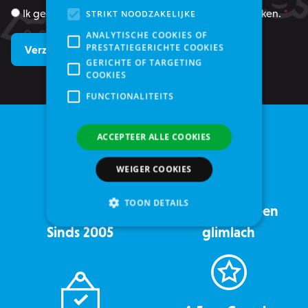
Ik geef toestemming om mijn gegevens te gebruiken.
*
STRIKT NOODZAKELIJKE
ANALYTISCHE COOKIES OF
PRESTATIEGERICHTE COOKIES
GERICHTE OF TARGETING
COOKIES
FUNCTIONALITEITS
ACCEPTEER ALLE COOKIES
WEIGER COOKIES
TOON DETAILS
Service met een
Sinds 2005
glimlach
Strikt noodzakelijke
Analytische cookies of prestatiegerichte cookies
Gerichte of targeting cookies