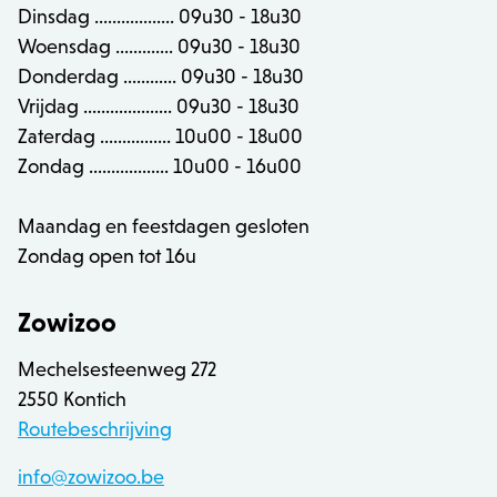
recently_viewed_product_previous
Adobe Inc.
Dinsdag .................. 09u30 - 18u30
www.zowizoo.be
Woensdag ............. 09u30 - 18u30
Donderdag ............ 09u30 - 18u30
product_data_storage
Adobe Inc.
www.zowizoo.be
Vrijdag .................... 09u30 - 18u30
Zaterdag ................ 10u00 - 18u00
Zondag .................. 10u00 - 16u00
private_content_version
1
Adobe Inc.
www.zowizoo.be
Maandag en feestdagen gesloten
Zondag open tot 16u
section_data_ids
Adobe Inc.
Zowizoo
www.zowizoo.be
Mechelsesteenweg 272
2550 Kontich
Routebeschrijving
__cfruid
Cloudflare Inc.
.calendly.com
info@zowizoo.be