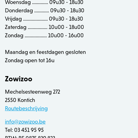
Woensdag ............. 09u30 - 18u30
Donderdag ............ 09u30 - 18u30
CSRF_TOKEN
.zowizoo.be
Vrijdag .................... 09u30 - 18u30
Zaterdag ................ 10u00 - 18u00
_username
.zowizoo.be
Zondag .................. 10u00 - 16u00
Maandag en feestdagen gesloten
product-added-modal
.zowizoo.be
1 
Zondag open tot 16u
recently_viewed_product_previous
Adobe Inc.
www.zowizoo.be
Zowizoo
product_data_storage
Adobe Inc.
Mechelsesteenweg 272
www.zowizoo.be
2550 Kontich
Routebeschrijving
private_content_version
1
Adobe Inc.
www.zowizoo.be
info@zowizoo.be
Tel: 03 451 95 95