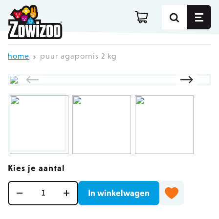
Ga direct door naar de inhoud
home
puur agapornis 2 kg
Kies je aantal
Aantal
In winkelwagen