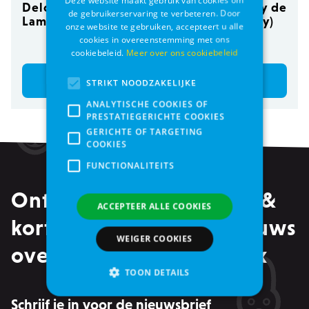
Delcon Regular
Cat Tree Royalty de
de gebruikerservaring te verbeteren. Door
Lamb 12kg
Luxe (Light Grey)
onze website te gebruiken, accepteert u alle
cookies in overeenstemming met ons
€ 62,99
€ 249,00
cookiebeleid.
Meer over ons cookiebeleid
Bestel
Bestel
STRIKT NOODZAKELIJKE
ANALYTISCHE COOKIES OF
PRESTATIEGERICHTE COOKIES
GERICHTE OF TARGETING
COOKIES
FUNCTIONALITEITS
Ontvang alle promoties &
ACCEPTEER ALLE COOKIES
kortingen, maar ook nieuws
WEIGER COOKIES
over events in je mailbox
TOON DETAILS
Schrijf je in voor de nieuwsbrief