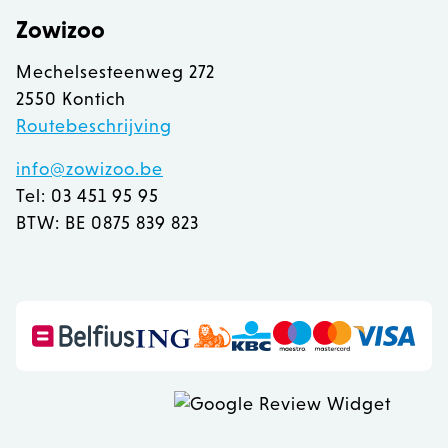
Zowizoo
recently_viewed_product
Adobe Inc.
www.zowizoo.be
Mechelsesteenweg 272
2550 Kontich
Routebeschrijving
mage-messages
Adobe Inc.
www.zowizoo.be
info@zowizoo.be
Tel: 03 451 95 95
BTW: BE 0875 839 823
recently_compared_product
Adobe Inc.
www.zowizoo.be
CookieScriptConsent
1
CookieScript
www.zowizoo.be