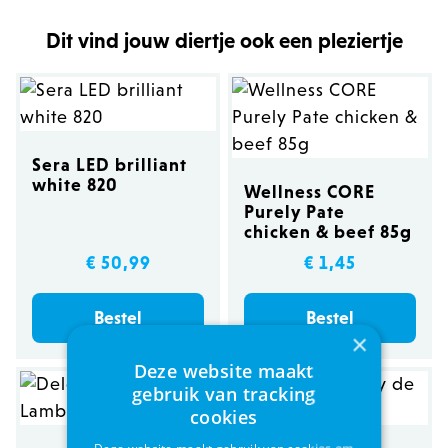
Dit vind jouw diertje ook een pleziertje
Sera LED brilliant
white 820
Wellness CORE
Purely Pate
chicken & beef 85g
€ 50,99
€ 1,45
Bestel
Bestel
×
Deze website maakt
gebruik van tracking
cookies
Deze website maakt gebruik van cookies om