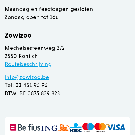
Maandag en feestdagen gesloten
Zondag open tot 16u
Zowizoo
Mechelsesteenweg 272
2550 Kontich
Routebeschrijving
info@zowizoo.be
Tel: 03 451 95 95
BTW: BE 0875 839 823
recently_viewed_product
Adobe Inc.
www.zowizoo.be
mage-messages
Adobe Inc.
www.zowizoo.be