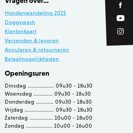
Vragen over...
www.zowizoo.be
Hondenwandeling 2025
Doggywash
private_content_version
1
Adobe Inc.
www.zowizoo.be
Klantenkaart
Verzenden & leveren
Annuleren & retourneren
section_data_ids
Adobe Inc.
Betaalmogelijkheden
www.zowizoo.be
Openingsuren
Dinsdag .................. 09u30 - 18u30
__cfruid
Cloudflare Inc.
Woensdag ............. 09u30 - 18u30
.calendly.com
Donderdag ............ 09u30 - 18u30
Vrijdag .................... 09u30 - 18u30
OptanonConsent
OneTrust LLC
Zaterdag ................ 10u00 - 18u00
.calendly.com
Zondag .................. 10u00 - 16u00