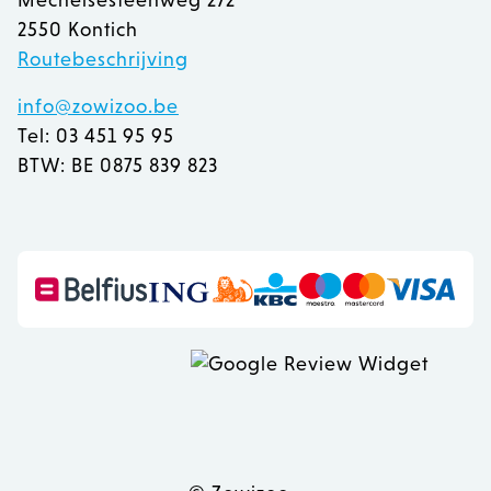
Mechelsesteenweg 272
2550 Kontich
Routebeschrijving
info@zowizoo.be
Tel: 03 451 95 95
BTW: BE 0875 839 823
recently_viewed_product
Adobe Inc.
www.zowizoo.be
mage-messages
Adobe Inc.
www.zowizoo.be