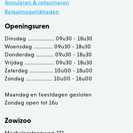
Adobe Inc.
Annuleren & retourneren
www.zowizoo.be
Betaalmogelijkheden
Openingsuren
section_data_ids
Adobe Inc.
Dinsdag .................. 09u30 - 18u30
www.zowizoo.be
Woensdag ............. 09u30 - 18u30
Donderdag ............ 09u30 - 18u30
Vrijdag .................... 09u30 - 18u30
__cfruid
Cloudflare Inc.
Zaterdag ................ 10u00 - 18u00
.calendly.com
Zondag .................. 10u00 - 16u00
OptanonConsent
OneTrust LLC
Maandag en feestdagen gesloten
.calendly.com
Zondag open tot 16u
Zowizoo