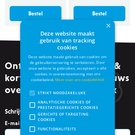
Bestel
Bestel
×
Deze website maakt
gebruik van tracking
cookies
Deze website maakt gebruik van cookies om
de gebruikerservaring te verbeteren. Door
Ontvang alle promoties &
onze website te gebruiken, accepteert u alle
cookies in overeenstemming met ons
kortingen, maar ook nieuws
cookiebeleid.
Meer over ons cookiebeleid
over events in je mailbox
STRIKT NOODZAKELIJKE
ANALYTISCHE COOKIES OF
PRESTATIEGERICHTE COOKIES
Schrijf je in voor de nieuwsbrief
GERICHTE OF TARGETING
COOKIES
E-mailadres
*
FUNCTIONALITEITS