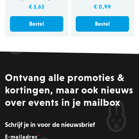
€ 3,65
€ 0,99
product-added-modal
.zowizoo.be
1 
Bestel
Bestel
recently_viewed_product_previous
Adobe Inc.
www.zowizoo.be
product_data_storage
Adobe Inc.
www.zowizoo.be
Ontvang alle promoties &
private_content_version
1
Adobe Inc.
www.zowizoo.be
kortingen, maar ook nieuws
over events in je mailbox
section_data_ids
Adobe Inc.
www.zowizoo.be
Schrijf je in voor de nieuwsbrief
E-mailadres
*