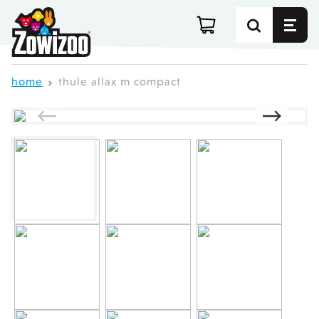
Ga direct door naar de inhoud
home
thule allax m compact