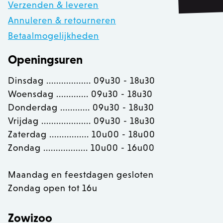
Verzenden & leveren
__cf_bm
30 
Cloudflare Inc.
.calendly.com
Annuleren & retourneren
Betaalmogelijkheden
Openingsuren
recently_compared_product_previous
Adobe Inc.
www.zowizoo.be
Dinsdag .................. 09u30 - 18u30
Woensdag ............. 09u30 - 18u30
mage-cache-sessid
Adobe Inc.
www.zowizoo.be
Donderdag ............ 09u30 - 18u30
Vrijdag .................... 09u30 - 18u30
Zaterdag ................ 10u00 - 18u00
Zondag .................. 10u00 - 16u00
Maandag en feestdagen gesloten
Zondag open tot 16u
Provider /
Naam
Vervaldatum
Omschrijving
Domein
Provider /
Zowizoo
Naam
Vervaldatum
O
Domein