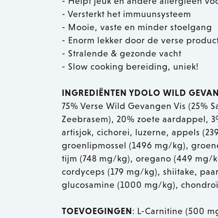
- Helpt jeuk en andere allergieën v
k
- Versterkt het immuunsysteem
- Mooie, vaste en minder stoelgang
- Enorm lekker door de verse produc
- Stralende & gezonde vacht
- Slow cooking bereiding, uniek!
INGREDIËNTEN YDOLO WILD GEVAN
75% Verse Wild Gevangen Vis (25% S
Zeebrasem), 20% zoete aardappel, 3
artisjok, cichorei, luzerne, appels 
groenlipmossel (1496 mg/kg), groene
tijm (748 mg/kg), oregano (449 mg/kg),
cordyceps (179 mg/kg), shiitake, pa
glucosamine (1000 mg/kg), chondroï
TOEVOEGINGEN
: L-Carnitine (500 