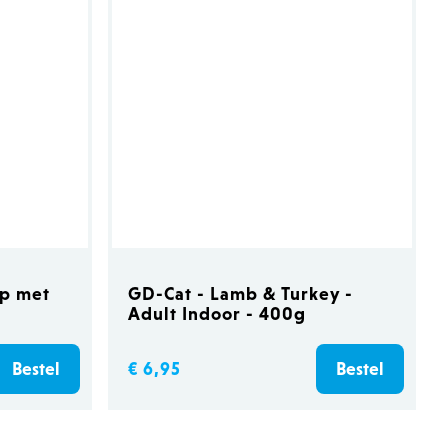
jk eerder bekeken
ie.
tgegevens met betrekking
oducten.
r en tijd toe aan pagina's
dat ze in de cache op de
 met betrekking tot door
verlanglijst weergeven,
CloudFlare gebruiken,
e identificeren.
ap met
GD-Cat - Lamb & Turkey -
de cookie-compliance-
Adult Indoor - 400g
informatie op over de
ruikt en of bezoekers
getrokken voor het
or kunnen site-eigenaren
€ 6,95
Bestel
Bestel
gorie worden ingesteld in
 geen toestemming is
ale levensduur van één
ers van de site hun
 bevat geen informatie