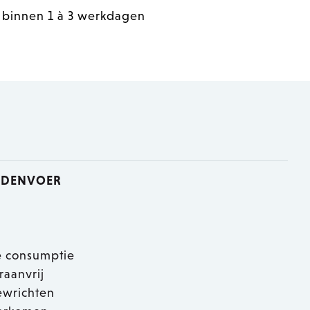
 binnen 1 à 3 werkdagen
ONDENVOER
e consumptie
raanvrij
ewrichten