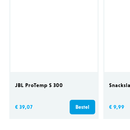
product-added-modal
recently_viewed_product_
product_data_storage
private_content_version
section_data_ids
__cfruid
JBL ProTemp S 300
Snacksl
OptanonConsent
€ 39,07
€ 9,99
Bestel