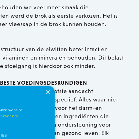
ehouden we veel meer smaak die
sten werd de brok als eerste verkozen. Het is
eer vleessap in de brok kunnen houden.
structuur van de eiwitten beter intact en
 vitaminen en mineralen behouden. Dit belast
 stoelgang is hierdoor ook minder.
 BESTE VOEDINGSDESKUNDIGEN
×
ifiek en met de grootste aandacht
 orthomoleculair perspectief. Alles waar niet
at niet natuurlijk is voor het darm-en
onze website
r over ons
uit onze formules. Alleen ingrediënten die
d ondersteunen. Extra ondersteuning voor
 een lang, gelukkig en gezond leven. Elk
IES