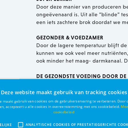
Door deze manier van produceren b
ongeëvenaard is. Uit alle “blinde” te
een iets zachtere brok doordat we m
GEZONDER & VOEDZAMER
Door de lagere temperatuur blijft de 
kunnen we ook veel meer nutriënten,
ook minder het maag- darmkanaal. De
DE GEZONDSTE VOEDING DOOR DE
We hebben al onze ingrediënten spec
Deze website maakt gebruik van tracking cookies
geselecteerd vanuit een holistisch en
genoeg onderzoek naar is gedaan of d
e maakt gebruik van cookies om de gebruikerservaring te verbeteren. Door 
ken, accepteert u alle cookies in overeenstemming met ons cookiebeleid.
Mee
spijsverteringsstelsel, is verbannen 
cookiebeleid
allemaal een gezonde en sterke hon
gewrichten, darmen, nieren, … , voor
ELIJKE
ANALYTISCHE COOKIES OF PRESTATIEGERICHTE COOK