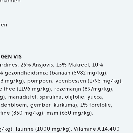
oorkomen
ten
GEN VIS
ardines, 25% Ansjovis, 15% Makreel, 10%
% gezondheidsmix: (banaan (5982 mg/kg),
(2393 mg/kg), pompoen, veenbessen (1795 mg/kg),
 thee (1196 mg/kg), rozemarijn (897mg/kg),
 mariadistel, spirulina, olijfolie, yucca,
ardenbloem, gember, kurkuma), 1% forelolie,
tine (850 mg/kg), msm (650 mg/kg).
mg/kg), taurine (1000 mg/kg). Vitamine A 14.400