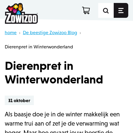
home
›
De beestige Zowizoo Blog
›
Dierenpret in Winterwonderland
Dierenpret in
Winterwonderland
31 oktober
Als baasje doe je in de winter makkelijk een
warme trui aan of zet je de verwarming wat
hoger. Maar hoe ervaart jouw beestje de