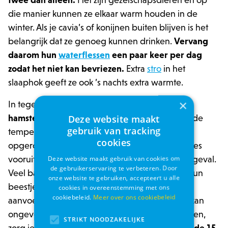
twee dan alleen.
Het zijn gezelschapsdieren en op
die manier kunnen ze elkaar warm houden in de
winter. Als je cavia’s of konijnen buiten blijven is het
belangrijk dat ze genoeg kunnen drinken.
Vervang
daarom hun
waterflessen
een paar keer per dag
zodat het niet kan bevriezen.
Extra
stro
in het
slaaphok geeft ze ook ’s nachts extra warmte.
×
In tegenstelling tot konijnen en cavia's hou
je
Deze website maakt
hamsters beter binnen in de winter.
Wanneer de
gebruik van tracking
temperatuur onder de 10 °C zakt en je een half
cookies
opgerolde hamster op zijn zij met zijn voorpootjes
Deze website maakt gebruik van cookies om
vooruit ziet liggen in zijn kooi, is dit meestal het geval.
de gebruikerservaring te verbeteren. Door
Veel baasjes denken op dat moment vaak dat hun
onze website te gebruiken, accepteert u alle
beestje dood is, maar zolang hij of zij niet stijf
cookies in overeenstemming met ons
cookiebeleid.
Meer over ons cookiebeleid
aanvoelt, is dat niet het geval. Een winterslaap kan
ongeveer een week duren. Om dat te voorkomen,
STRIKT NOODZAKELIJKE