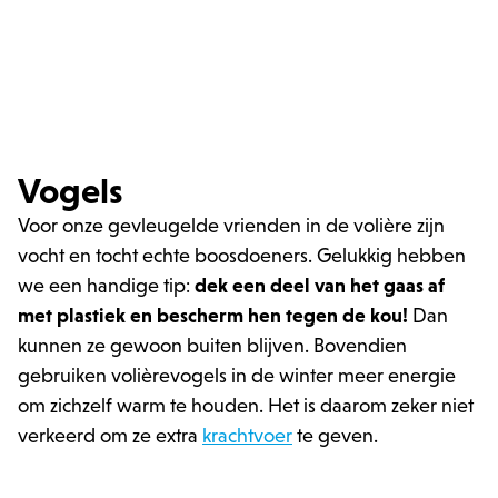
Strikt noodzakelijke cookies maken
kernfunctionaliteit van de website mogelijk,
zoals gebruikersaanmelding en accountbeheer.
Zonder strikt noodzakelijke cookies kan de
website niet correct worden gebruikt.
Provider /
Naam
Ver
Domein
PHPSESSID
PHP.net
.zowizoo.be
Vogels
Voor onze gevleugelde vrienden in de volière zijn
vocht en tocht echte boosdoeners. Gelukkig hebben
CSRF_TOKEN
.zowizoo.be
we een handige tip:
dek een deel van het gaas af
met plastiek en bescherm hen tegen de kou!
Dan
kunnen ze gewoon buiten blijven. Bovendien
_username
.zowizoo.be
gebruiken volièrevogels in de winter meer energie
om zichzelf warm te houden. Het is daarom zeker niet
product-added-modal
.zowizoo.be
1 
verkeerd om ze extra
krachtvoer
te geven.
recently_viewed_product_previous
Adobe Inc.
www.zowizoo.be