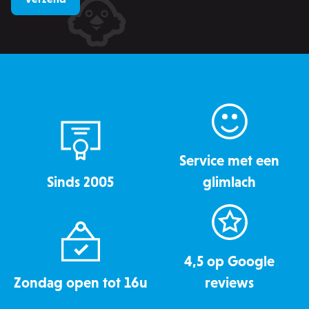
.calendly.com
Service met een
Sinds 2005
glimlach
recently_viewed_product
Adobe Inc.
4,5 op Google
www.zowizoo.be
Zondag open tot 16u
reviews
mage-messages
Adobe Inc.