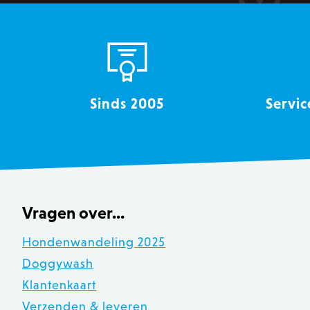
recently_viewed_product
mage-messages
Sinds 2005
Servic
recently_compared_produ
CookieScriptConsent
__cf_bm
Vragen over...
Hondenwandeling 2025
recently_compared_produ
Doggywash
Klantenkaart
mage-cache-sessid
Verzenden & leveren