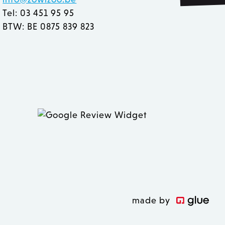
true.
Tel: 03 451 95 95
BTW: BE 0875 839 823
 inhoud in de browser te
n geladen.
ver hoe de eindgebruiker
 inhoud in de browser te
 heeft gezien voordat hij
n geladen.
 inhoud in de browser te
 zoals realtime bieden van
n geladen.
sal Analytics, wat een
uikte analyseservice van
ebruikers te
 nummer toe te wijzen als
 op een site en wordt
gevens te berekenen voor
opt het na 2 jaar, hoewel
n.
made by
sal Analytics. Deze cookie
hoe bezoekers een website
isch rapport betreffende