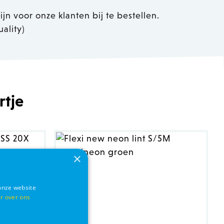
jn voor onze klanten bij te bestellen.
ality)
rtje
×
onze website
r over ons