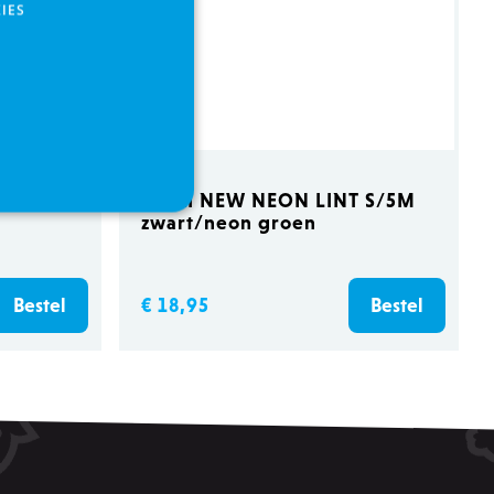
IES
FLEXI NEW NEON LINT S/5M
zwart/neon groen
s
Functionaliteits
countbeheer. Zonder strikt
€ 18,95
Bestel
Bestel
oorkeuren en keuzes op te
e cookie verdwijnt wanneer
e bezoeker voor Cross-