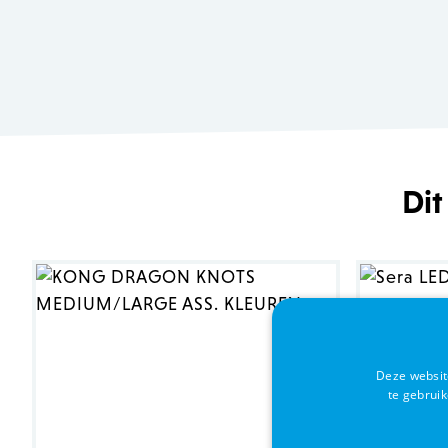
Dit
Deze websit
te gebrui