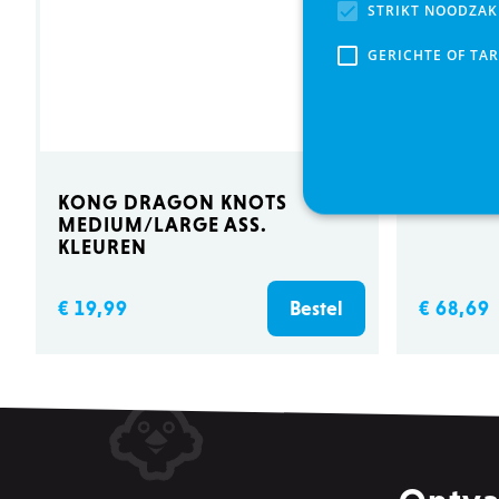
STRIKT NOODZAK
GERICHTE OF TA
KONG DRAGON KNOTS
Sera LED
MEDIUM/LARGE ASS.
KLEUREN
Strikt noodzakelijke
Strikt noodzakelijke cookie
€ 19,99
€ 68,69
Bestel
noodzakelijke cookies kan d
Naam
PHPSESSID
CSRF_TOKEN