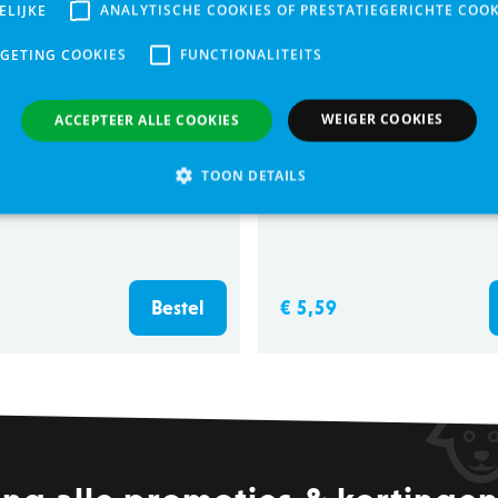
ELIJKE
ANALYTISCHE COOKIES OF PRESTATIEGERICHTE COOK
RGETING COOKIES
FUNCTIONALITEITS
WEIGER COOKIES
ACCEPTEER ALLE COOKIES
TOON DETAILS
 brilliant white 1120
PUPPY MINI TAILS ASS
Analytische cookies of prestatiegerichte cookies
Gerichte of targeting cookie
s maken kernfunctionaliteit van de website mogelijk, zoals gebruikersaanmelding en ac
€ 5,59
Bestel
e website niet correct worden gebruikt.
Provider /
Vervaldatum
Omschrijving
Domein
Sessie
Dit wordt gebruikt om gebruikersv
PHP.net
slaan terwijl u op de site surft. D
.zowizoo.be
uw websessie eindigt.
.zowizoo.be
Sessie
De CSRF_TOKEN cookie beschermt d
Site Forgery aanvallen.