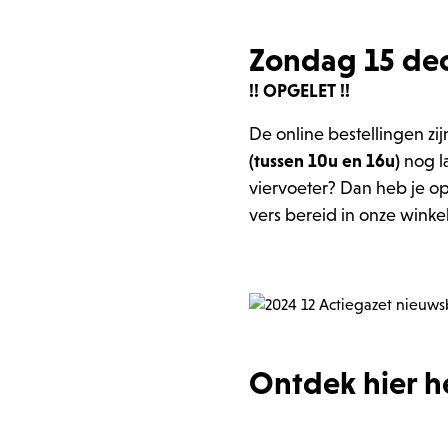
Laat je inspireren
Laat je inspireren
Zondag 15 de
!! OPGELET !!
De online bestellingen zi
(tussen 10u en 16u)
nog l
viervoeter? Dan heb je o
vers bereid in onze winke
Ontdek hier h