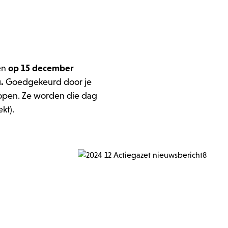
en
op 15 december
.
Goedgekeurd door je
kopen. Ze worden die dag
kt).