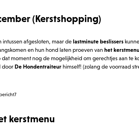
cember (Kerstshopping)
jn intussen afgesloten, maar de
lastminute beslissers
kunn
angskomen en hun hond laten proeven van
het kerstmenu
p dat moment nog de mogelijkheid om gerechtjes aan te 
l door
De Hondentraiteur
himself! (zolang de voorraad stre
et kerstmenu