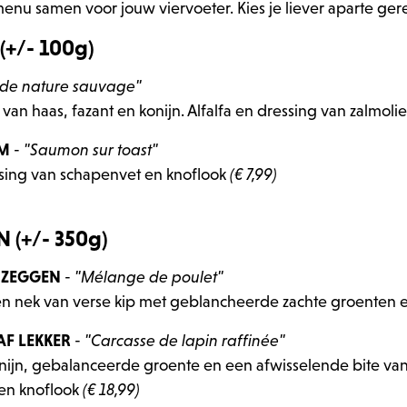
enu samen voor jouw viervoeter. Kies je liever aparte ger
+/- 100g)
o de nature sauvage"
 van haas, fazant en konijn. Alfalfa en dressing van zalmol
LM
-
"Saumon sur toast"
essing van schapenvet en knoflook
(€ 7,99)
(+/- 350g)
 ZEGGEN
-
"Mélange de poulet"
 en nek van verse kip met geblancheerde zachte groenten 
 AF LEKKER
-
"Carcasse de lapin raffinée"
konijn, gebalanceerde groente en een afwisselende bite van
 en knoflook
(€ 18,99)