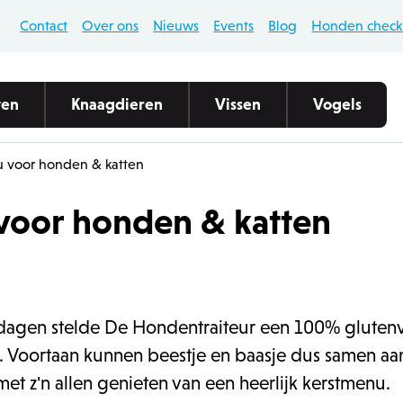
Contact
Over ons
Nieuws
Events
Blog
Honden checkl
ten
Knaagdieren
Vissen
Vogels
 voor honden & katten
cht
cht
cht
cht
cht
denvoeding
envoeding
gdiervoeding
tenverzorging
lvoer
voor honden & katten
Ontdek onze voedingsmerke
Ontdek ons uitgebreid gamm
Gezonde knaagdiervoeding
Ontdek ons aanbod visvoer
Alles voor buitenvogels
ensnacks
ensnacks
gdiersnacks
rkwaliteit
lsnacks
natvoer
denbench
enbakken
gdierspeelgoed
rtesten
 voor buitenvogels
pyspeelgoed
enbakvulling
embedekking
nstallatie
ersilo's en houders
ogvoeding
enspeelgoed
 & stro
oer
tdagen stelde De Hondentraiteur een 100% gluten
oeding
palen
 Voortaan kunnen beestje en baasje dus samen aan
kfonteinen
 met z'n allen genieten van een heerlijk kerstmenu.