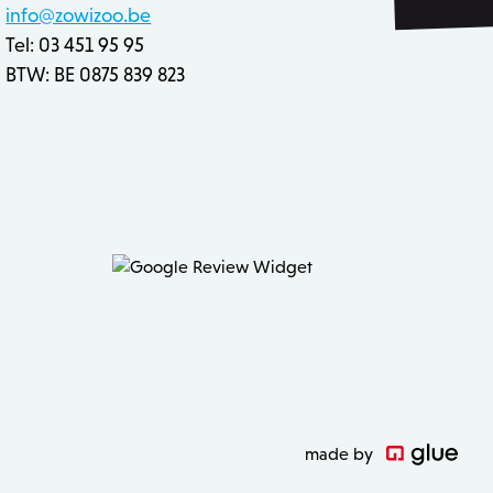
e Cookie-Script.com-
info@zowizoo.be
n bezoekers te
Cookie-Script.com is
Tel: 03 451 95 95
BTW: BE 0875 839 823
derscheid te maken tussen
r de website, om geldige
et gebruik van hun
eleken producten op voor
rt het opschonen van de
ookie wordt verwijderd
 de Admin de lokale opslag
true.
 inhoud in de browser te
n geladen.
ver hoe de eindgebruiker
 inhoud in de browser te
 heeft gezien voordat hij
n geladen.
made by
 inhoud in de browser te
 zoals realtime bieden van
n geladen.