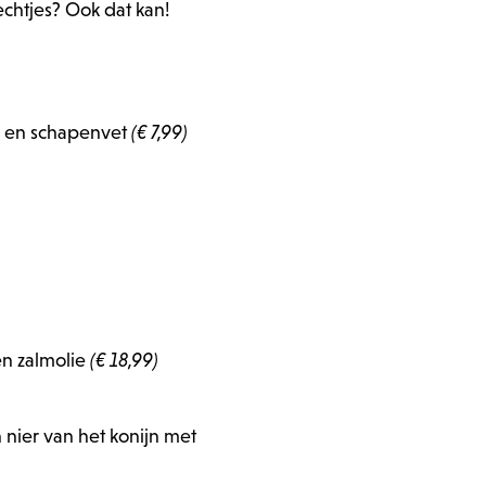
echtjes? Ook dat kan!
ie en schapenvet
(€ 7,99)
en zalmolie
(€ 18,99)
 nier van het konijn met