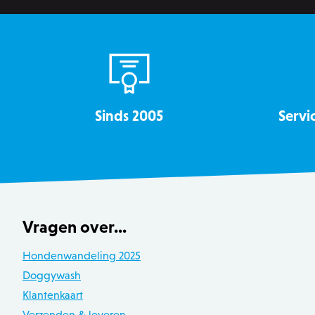
section_data_ids
__cfruid
OptanonConsent
Sinds 2005
Servi
recently_viewed_product
Vragen over...
mage-messages
Hondenwandeling 2025
Doggywash
recently_compared_produ
Klantenkaart
Verzenden & leveren