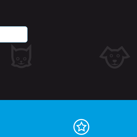
jk eerder bekeken
ie.
tgegevens met betrekking
oducten.
r en tijd toe aan pagina's
dat ze in de cache op de
 met betrekking tot door
verlanglijst weergeven,
CloudFlare gebruiken,
e identificeren.
de cookie-compliance-
informatie op over de
ruikt en of bezoekers
getrokken voor het
or kunnen site-eigenaren
gorie worden ingesteld in
 geen toestemming is
ale levensduur van één
ers van de site hun
 bevat geen informatie
en.
eken producten op voor