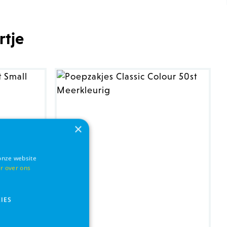
rtje
×
onze website
r over ons
IES