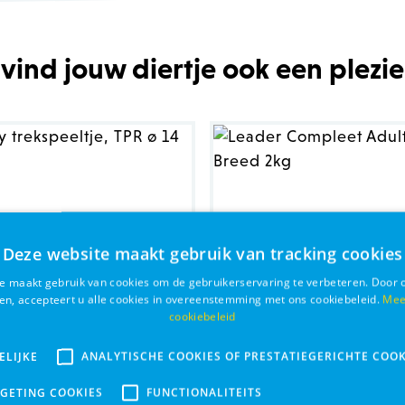
 vind jouw diertje ook een plezie
Deze website maakt gebruik van tracking cookies
e maakt gebruik van cookies om de gebruikerservaring te verbeteren. Door 
ken, accepteert u alle cookies in overeenstemming met ons cookiebeleid.
Mee
cookiebeleid
ELIJKE
ANALYTISCHE COOKIES OF PRESTATIEGERICHTE COOK
RGETING COOKIES
FUNCTIONALITEITS