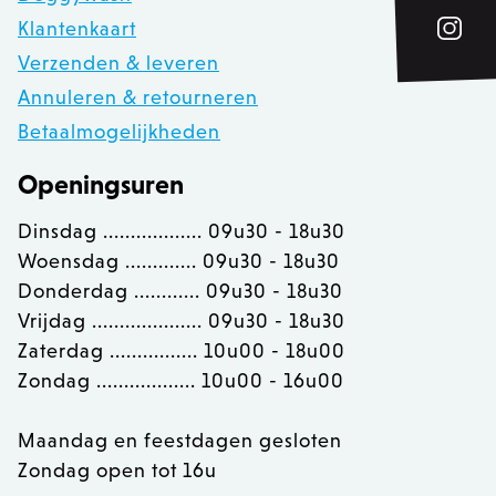
Provider /
Klantenkaart
Naam
Ver
Domein
Verzenden & leveren
PHPSESSID
PHP.net
.zowizoo.be
Annuleren & retourneren
Betaalmogelijkheden
CSRF_TOKEN
.zowizoo.be
Openingsuren
Dinsdag .................. 09u30 - 18u30
_username
.zowizoo.be
Woensdag ............. 09u30 - 18u30
Donderdag ............ 09u30 - 18u30
Vrijdag .................... 09u30 - 18u30
product-added-modal
.zowizoo.be
1 
Zaterdag ................ 10u00 - 18u00
recently_viewed_product_previous
Adobe Inc.
Zondag .................. 10u00 - 16u00
www.zowizoo.be
Maandag en feestdagen gesloten
product_data_storage
Adobe Inc.
www.zowizoo.be
Zondag open tot 16u