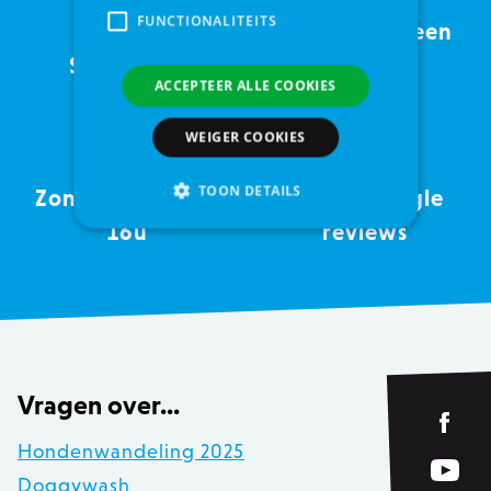
FUNCTIONALITEITS
Service met een
Sinds 2005
glimlach
ACCEPTEER ALLE COOKIES
WEIGER COOKIES
TOON DETAILS
Zondag open tot
4,5 op Google
16u
reviews
Strikt noodzakelijke
Analytische cookies of prestatiegerichte cookies
Gerichte of targeting cookies
Functionaliteits
Vragen over...
Strikt noodzakelijke cookies maken
kernfunctionaliteit van de website mogelijk,
zoals gebruikersaanmelding en accountbeheer.
Hondenwandeling 2025
Zonder strikt noodzakelijke cookies kan de
website niet correct worden gebruikt.
Doggywash