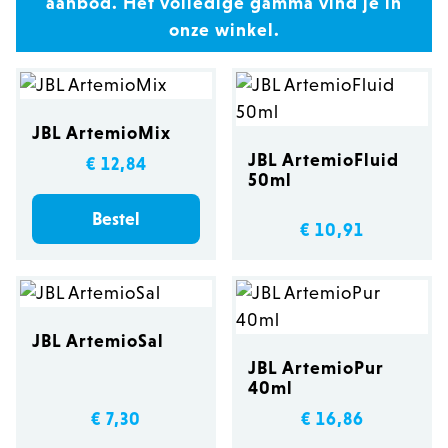
aanbod. Het volledige gamma vind je in
onze winkel.
JBL ArtemioMix
JBL ArtemioFluid
€ 12,84
50ml
Bestel
€ 10,91
JBL ArtemioSal
JBL ArtemioPur
40ml
€ 7,30
€ 16,86