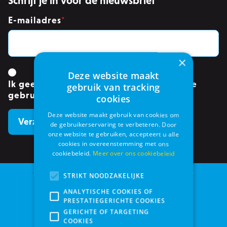
Schrijf je in voor de nieuwsbrief
E-mailadres
*
×
Deze website maakt
Ik geef toestemming om mijn gegevens te
gebruik van tracking
gebruiken.
*
cookies
Deze website maakt gebruik van cookies om
de gebruikerservaring te verbeteren. Door
onze website te gebruiken, accepteert u alle
cookies in overeenstemming met ons
cookiebeleid.
Meer over ons cookiebeleid
STRIKT NOODZAKELIJKE
ANALYTISCHE COOKIES OF
PRESTATIEGERICHTE COOKIES
GERICHTE OF TARGETING
COOKIES