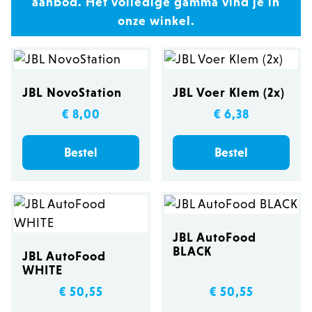
aanbod. Het volledige gamma vind je in
onze winkel.
JBL NovoStation
JBL Voer Klem (2x)
€ 8,00
€ 6,38
Bestel
Bestel
JBL AutoFood
BLACK
JBL AutoFood
WHITE
€ 50,55
€ 50,55