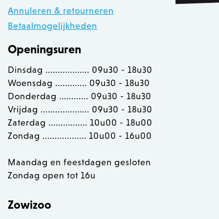
Annuleren & retourneren
PHPSESSID
PHP.net
.zowizoo.be
Betaalmogelijkheden
Openingsuren
CSRF_TOKEN
.zowizoo.be
Dinsdag .................. 09u30 - 18u30
Woensdag ............. 09u30 - 18u30
Donderdag ............ 09u30 - 18u30
_username
.zowizoo.be
Vrijdag .................... 09u30 - 18u30
Zaterdag ................ 10u00 - 18u00
product-added-modal
.zowizoo.be
1 
Zondag .................. 10u00 - 16u00
recently_viewed_product_previous
Adobe Inc.
www.zowizoo.be
Maandag en feestdagen gesloten
Zondag open tot 16u
product_data_storage
Adobe Inc.
www.zowizoo.be
Zowizoo